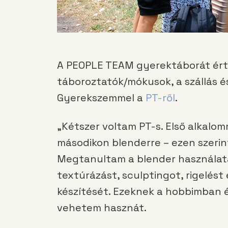
A PEOPLE TEAM gyerektáborát érté
táboroztatók/mókusok, a szállás é
Gyerekszemmel a
PT-ről
.
„Kétszer voltam PT-s. Első alkalo
másodikon blenderre – ezen szeri
Megtanultam a blender használatát
textúrázást, sculptingot, rigelést
készítését. Ezeknek a hobbimban 
vehetem hasznát.