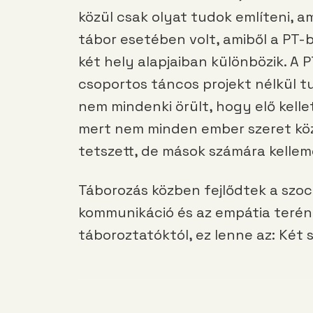
közül csak olyat tudok említeni, a
tábor esetében volt, amiből a PT-
két hely alapjaiban különbözik. A
csoportos táncos projekt nélkül t
nem mindenki örült, hogy elő kell
mert nem minden ember szeret közö
tetszett, de mások számára kellem
Táborozás közben fejlődtek a szoc
kommunikáció és az empátia terén
táboroztatóktól, ez lenne az: Ké