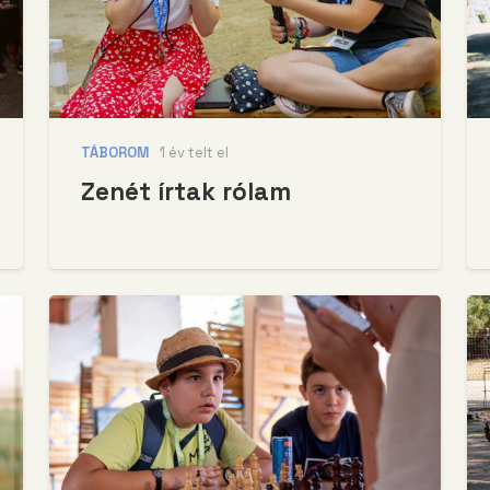
TÁBOROM
1 év telt el
Zenét írtak rólam