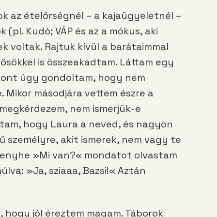
k az ételőrségnél – a kajaügyeletnél –
k (pl. Kudó; VÁP és az a mókus, aki
ek voltak. Rajtuk kívül a barátaimmal
erősökkel is összeakadtam. Láttam egy
iszont úgy gondoltam, hogy nem
. Mikor másodjára vettem észre a
megkérdezem, nem ismerjük-e
ttam, hogy Laura a neved, és nagyon
ű személyre, akit ismerek, nem vagy te
y enyhe »Mi van?« mondatot olvastam
lva: »Ja, sziaaa, Bazsi!« Aztán
k, hogy jól éreztem magam. Táborok