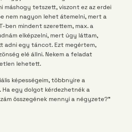
mi máshogy tetszett, viszont ez az erdei
be nem nagyon lehet átemelni, mert a
 PT-ben mindent szerettem, max. a
udnám elképzelni, mert úgy láttam,
ett adni egy táncot. Ezt megértem,
nség elé állni. Nekem a feladat
etlen lehetett.
iális képességeim, többnyire a
. Ha egy dolgot kérdezhetnék a
t szám összegének mennyi a négyzete?”