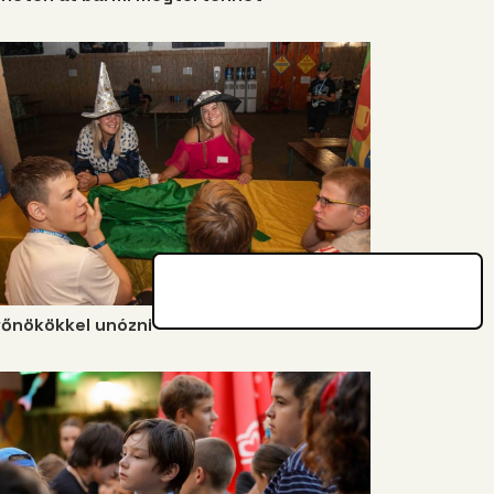
főnökökkel unózni