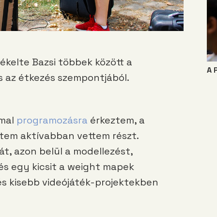
kelte Bazsi többek között a
A 
s az étkezés szempontjából.
mmal
programozásra
érkeztem, a
ntem aktívabban vettem részt.
, azon belül a modellezést,
 és egy kicsit a weight mapek
és kisebb videójáték-projektekben