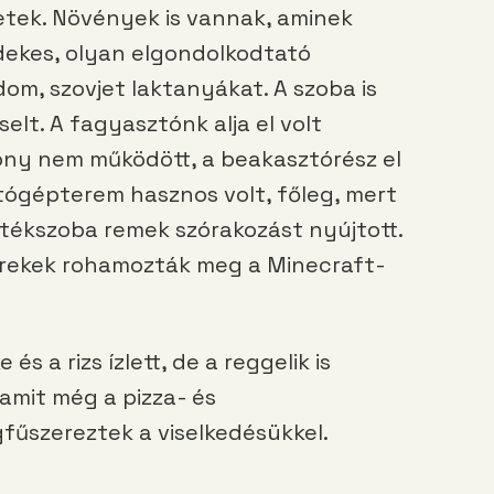
etek. Növények is vannak, aminek
rdekes, olyan elgondolkodtató
dom, szovjet laktanyákat. A szoba is
selt. A fagyasztónk alja el volt
göny nem működött, a beakasztórész el
tógépterem hasznos volt, főleg, mert
játékszoba remek szórakozást nyújtott.
yerekek rohamozták meg a Minecraft-
és a rizs ízlett, de a reggelik is
 amit még a pizza- és
űszereztek a viselkedésükkel.