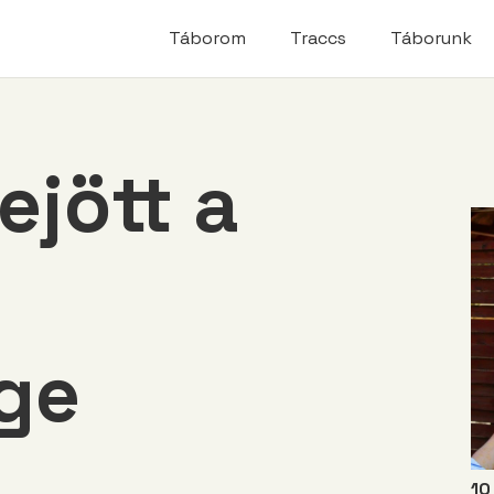
modal-check
Táborom
Traccs
Táborunk
jött a
ge
10