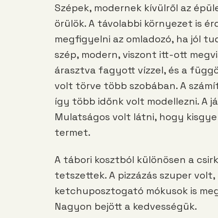
Szépek, modernek kívülről az épül
örülök. A távolabbi környezet is é
megfigyelni az omladozó, ha jól tu
szép, modern, viszont itt-ott megvi
árasztva fagyott vízzel, és a füg
volt törve több szobában. A számí
így több időnk volt modellezni. A 
Mulatságos volt látni, hogy kisg
termet.
A tábori kosztból különösen a csirke 
tetszettek. A pizzázás szuper volt,
ketchuposztogató mókusok is megf
Nagyon bejött a kedvességük.