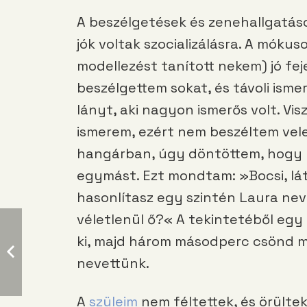
A beszélgetések és zenehallgatáso
jók voltak szocializálásra. A mókuso
modellezést tanított nekem) jó fej
beszélgettem sokat, és távoli ism
lányt, aki nagyon ismerős volt. V
ismerem, ezért nem beszéltem vele
hangárban, úgy döntöttem, hogy 
egymást. Ezt mondtam: »Bocsi, lá
hasonlítasz egy szintén Laura nev
véletlenül ő?« A tekintetéből eg
ki, majd három másodperc csönd mú
nevettünk.
A
szüleim
nem féltettek, és örülte