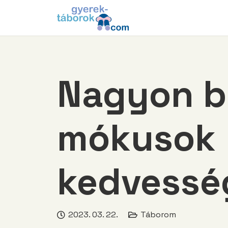
Nagyon be
mókusok
kedvessé
2023. 03. 22.
Táborom