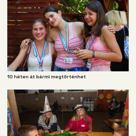
10 héten át bármi megtörténhet