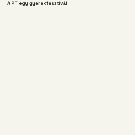
A PT egy gyerekfesztivál