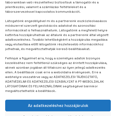
táborainkban való részvételhez biztosítsuk a támogatói és a
jelentkezési, valamint a számlázási feltételeket és a
táborszervezéssel kapcsolatos kommunikációt.
Látogatóink engedélyével mi és a partnereink eszközleolvasásos
módszerrel szerzett geolokációs adatokat és azonosítási
információkat is felhasználhatunk. Látogatóink a megfelelő helyre
kattintva hozzájárulhatnak az általunk és a partnereink által végzett
adatkezeléshez. További lehetőségként a hozzájárulás megadása
vagy elutasítása előtt látogatóink részletesebb információkhoz
juthatnak, és megváltoztathatják kereső-beállításaikat.
TÁBORUNK
2 év telt el
Felhívjuk a figyelmet arra, hogy a személyes adatok bizonyos
kezeléséhez nem feltétlenül szükséges az érintett hozzájárulása,
A Golden Boyra a legjobb táncolni
akinek azonban jogában áll tiltakozni az ilyen jellegű adatkezelés
ellen. A beállítások csak erre a weboldalra érvényesek. Erre a
webhelyre visszatérve vagy az ADATKEZELÉSI TÁJÉKOZTATÓ,
ADATVÉDELMI ÉS ADATKEZELÉSI SZABÁLYZAT A PT-WEBOLDALAK
LÁTOGATÓINAK ÉS FELHASZNÁLÓINAK segítségével bármikor
megváltoztathatók a beállítások.
Az adatkezeléshez hozzájárulok