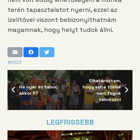
terén tapasztalatot nyerni, ezzel az
ízelítővel viszont bebizonyíthatnám
magamnak, hogy helyt tudok állni.
#2023
Elhatároztam,
Ha nyár és tábor,
hogy soha többé
akkor PT
nem fogok
táborozni
LEGFRISSEBB