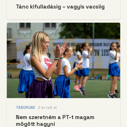
Tánc kifulladásig – vagyis vacsiig
TÁBORUNK
2 év telt el
Nem szeretném a PT-t magam
mögött hagyni