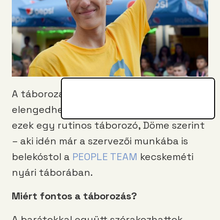
A táborozásnak van néhány
elengedhetetlen kelléke. Lássuk, mik
ezek egy rutinos táborozó, Döme szerint
– aki idén már a szervezői munkába is
belekóstol a
PEOPLE TEAM
kecskeméti
nyári táborában.
Miért fontos a táborozás?
A barátokkal együtt szórakozhattok