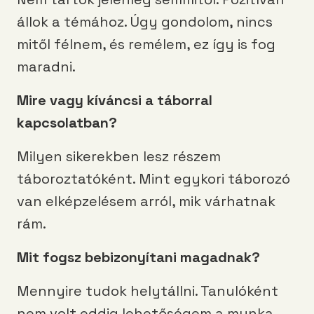
állok a témához. Úgy gondolom, nincs
mitől félnem, és remélem, ez így is fog
maradni.
Mire vagy kíváncsi a táborral
kapcsolatban?
Milyen sikerekben lesz részem
táboroztatóként. Mint egykori táborozó
van elképzelésem arról, mik várhatnak
rám.
Mit fogsz bebizonyítani magadnak?
Mennyire tudok helytállni. Tanulóként
nem volt eddig lehetőségem a munka