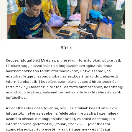
Sütik
Kedves látogatónk! Mi és a partnereink információkat, sütiket stb.
tárolunk vagy hozzáférünk a böngészéshez/regisztrációhoz
használt eszközön tárolt információkhoz, illetve személyes
adatokat (egyedi azonosítókat, az eszköz által küldött alapvető
információkat stb.) kezelünk személyre szabott hirdetések és
TÁBORUNK
2 év telt el
tartalmak nyújtásához, hirdetés- és tartalomméréshez, nézettségi
Egy vödör vízzel ébredni
adatok gyűjtéséhez, valamint termékek kifejlesztéséhez és azok
javításához.
Az adatkezelés célja továbbá, hogy az általunk kezelt site-okra
látogatók, illetve az ezeken a felületeken regisztrált személyek
számára olvasói élményt, tájékoztatást, valamint szerteágazó
információszolgáltatást nyújtsunk, ezenkívül – jelentkezési
szándék/regisztráció esetén – a nyári gyermek- és ifjúsági