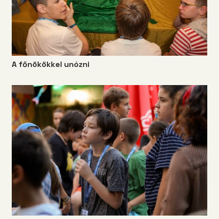
A főnökökkel unózni