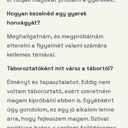
Hogyan kezelnéd egy gyerek
honvágyát?
Meghallgatnám, és megpróbálnám
elterelni a figyelmét valami számára
kellemes témával.
Táboroztatóként mit vársz a tábortól?
Élményt és tapasztalatot. Eddig nem
voltam táboroztató, ezért szeretném
magam kipróbálni ebben is. Egyébként
úgy gondolom, ez egy jó alkalom lenne
arra, hogy fejlesszem magam. Szóval
pozitívan hatna a szellemi fejlődésemre.