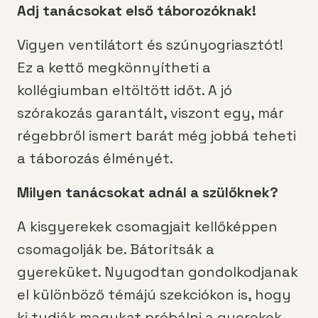
Adj tanácsokat első táborozóknak!
Vigyen ventilátort és szúnyogriasztót!
Ez a kettő megkönnyítheti a
kollégiumban eltöltött időt. A jó
szórakozás garantált, viszont egy, már
régebbről ismert barát még jobbá teheti
a táborozás élményét.
Milyen tanácsokat adnál a szülőknek?
A kisgyerekek csomagjait kellőképpen
csomagolják be. Bátorítsák a
gyereküket. Nyugodtan gondolkodjanak
el különböző témájú szekciókon is, hogy
ki tudják magukat próbálni a gyerekek.