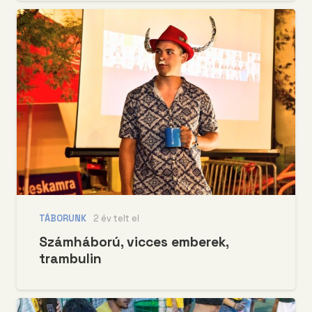
TÁBORUNK
2 év telt el
Számháború, vicces emberek,
trambulin