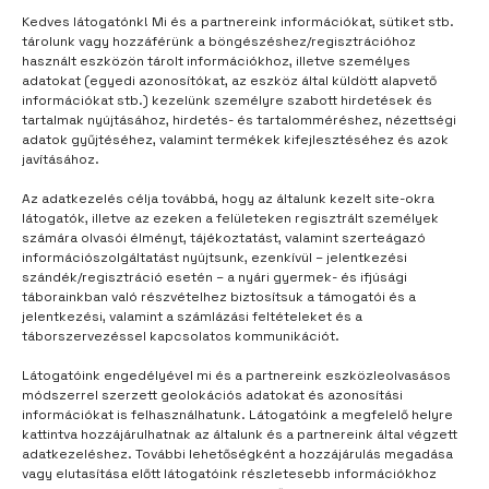
Kedves látogatónk! Mi és a partnereink információkat, sütiket stb.
tárolunk vagy hozzáférünk a böngészéshez/regisztrációhoz
TÁBORUNK
1 év telt el
használt eszközön tárolt információkhoz, illetve személyes
adatokat (egyedi azonosítókat, az eszköz által küldött alapvető
Sokat tudok beszélni
információkat stb.) kezelünk személyre szabott hirdetések és
tartalmak nyújtásához, hirdetés- és tartalomméréshez, nézettségi
adatok gyűjtéséhez, valamint termékek kifejlesztéséhez és azok
javításához.
Az adatkezelés célja továbbá, hogy az általunk kezelt site-okra
látogatók, illetve az ezeken a felületeken regisztrált személyek
számára olvasói élményt, tájékoztatást, valamint szerteágazó
információszolgáltatást nyújtsunk, ezenkívül – jelentkezési
szándék/regisztráció esetén – a nyári gyermek- és ifjúsági
táborainkban való részvételhez biztosítsuk a támogatói és a
jelentkezési, valamint a számlázási feltételeket és a
táborszervezéssel kapcsolatos kommunikációt.
Látogatóink engedélyével mi és a partnereink eszközleolvasásos
módszerrel szerzett geolokációs adatokat és azonosítási
információkat is felhasználhatunk. Látogatóink a megfelelő helyre
kattintva hozzájárulhatnak az általunk és a partnereink által végzett
adatkezeléshez. További lehetőségként a hozzájárulás megadása
vagy elutasítása előtt látogatóink részletesebb információkhoz
TÁBORUNK
2 év telt el