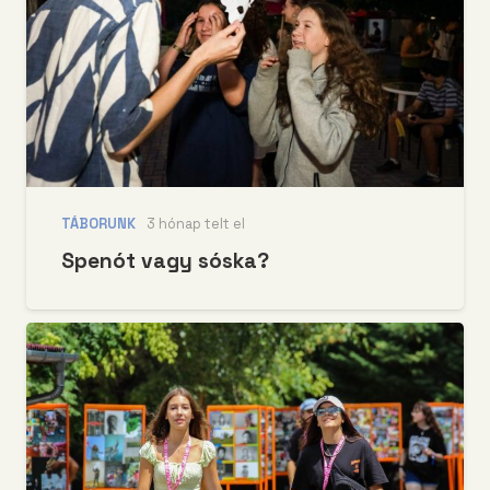
TÁBORUNK
3 hónap telt el
Spenót vagy sóska?