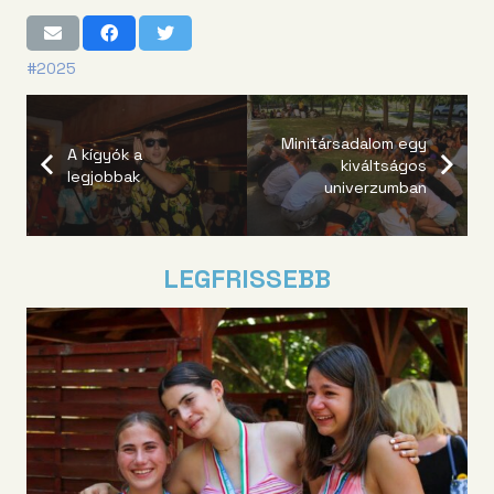
#2025
Minitársadalom egy
A kígyók a
kiváltságos
legjobbak
univerzumban
LEGFRISSEBB