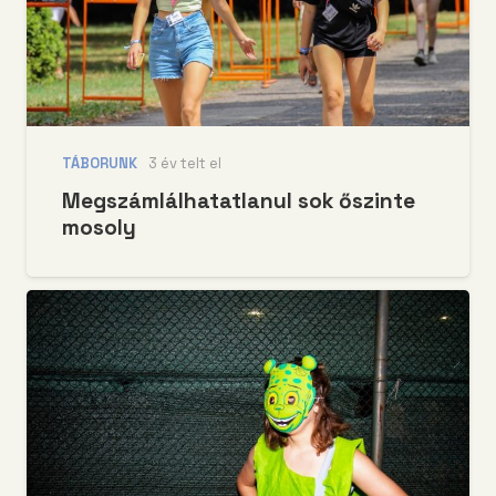
TÁBORUNK
3 év telt el
Megszámlálhatatlanul sok őszinte
mosoly