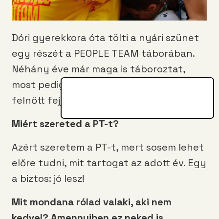
Dóri gyerekkora óta tölti a nyári szünet
egy részét a PEOPLE TEAM táborában.
Néhány éve már maga is táboroztat,
most pedig elmondja, miért választja
felnőtt fejjel is a
PT-t
.
Miért szereted a PT-t?
Azért szeretem a PT-t, mert sosem lehet
előre tudni, mit tartogat az adott év. Egy
a biztos: jó lesz!
Mit mondana rólad valaki, aki nem
kedvel? Amennyiben ez neked is