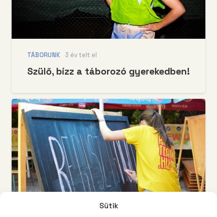
TÁBORUNK
3 év telt el
Szülő, bízz a táborozó gyerekedben!
Sütik