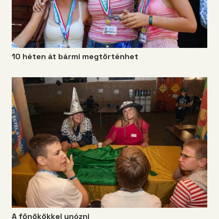
10 héten át bármi megtörténhet
A főnökökkel unózni