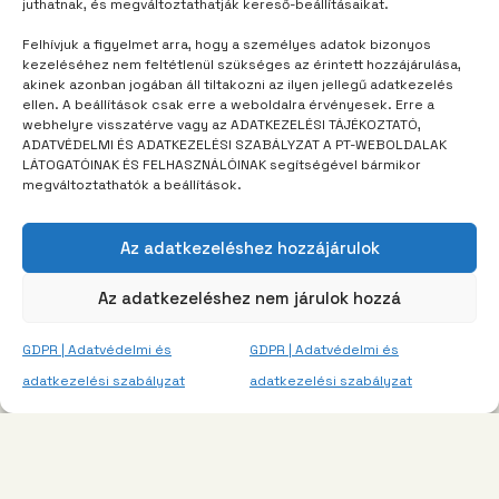
juthatnak, és megváltoztathatják kereső-beállításaikat.
Egy vödör vízzel ébredni
Felhívjuk a figyelmet arra, hogy a személyes adatok bizonyos
kezeléséhez nem feltétlenül szükséges az érintett hozzájárulása,
akinek azonban jogában áll tiltakozni az ilyen jellegű adatkezelés
ellen. A beállítások csak erre a weboldalra érvényesek. Erre a
webhelyre visszatérve vagy az ADATKEZELÉSI TÁJÉKOZTATÓ,
ADATVÉDELMI ÉS ADATKEZELÉSI SZABÁLYZAT A PT-WEBOLDALAK
LÁTOGATÓINAK ÉS FELHASZNÁLÓINAK segítségével bármikor
megváltoztathatók a beállítások.
Az adatkezeléshez hozzájárulok
Az adatkezeléshez nem járulok hozzá
GDPR | Adatvédelmi és
GDPR | Adatvédelmi és
adatkezelési szabályzat
adatkezelési szabályzat