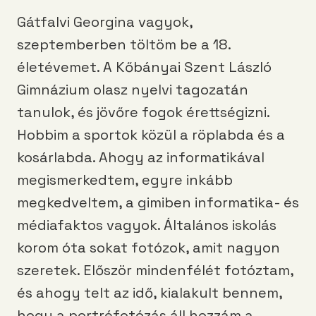
Gátfalvi Georgina vagyok,
szeptemberben töltöm be a 18.
életévemet. A Kőbányai Szent László
Gimnázium olasz nyelvi tagozatán
tanulok, és jövőre fogok érettségizni.
Hobbim a sportok közül a röplabda és a
kosárlabda. Ahogy az informatikával
megismerkedtem, egyre inkább
megkedveltem, a gimiben informatika- és
médiafaktos vagyok. Általános iskolás
korom óta sokat fotózok, amit nagyon
szeretek. Először mindenfélét fotóztam,
és ahogy telt az idő, kialakult bennem,
hogy a portréfotózás áll hozzám a