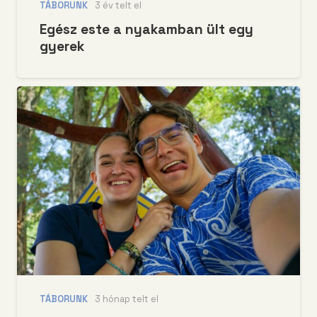
TÁBORUNK
3 év telt el
Egész este a nyakamban ült egy
gyerek
TÁBORUNK
3 hónap telt el