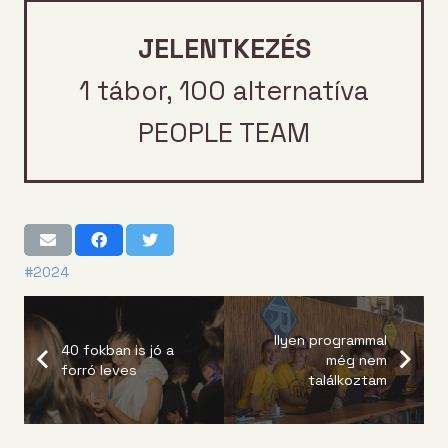
JELENTKEZÉS
1 tábor, 100 alternatíva
PEOPLE TEAM
#2024
Ilyen programmal
40 fokban is jó a
még nem
forró leves
találkoztam