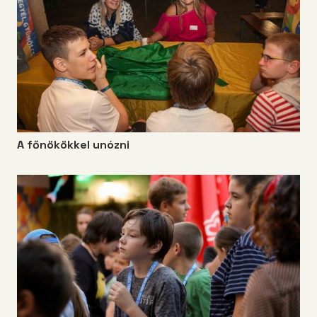
A főnökökkel unózni