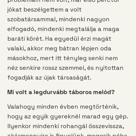
jókat beszélgettem a volt
szobatársammal, mindenki nagyon
elfogadó, mindenki megtalálja a maga
baráti körét. Ha egyedül érzi magát
valaki, akkor meg bátran lépjen oda
másokhoz, mert itt tényleg senki nem
néz senkire rossz szemmel, és nyitottan
fogadják az újak társaságát.
Mi volt a legdurvább táboros melód?
Valahogy minden évben megtörténik,
hogy az egyik gyereknél marad egy gép.
Ilyenkor mindenki rohangál összevissza,
akármennyire is figyelünk, megesik néha.