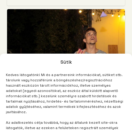
Sütik
Kedves látogatónk! Mi és a partnereink információkat, sütiket stb.
tárolunk vagy hozzáférünk a böngészéshez/regisztrációhoz
használt eszközön tárolt információkhoz, illetve személyes
adatokat (egyedi azonosítókat, az eszköz által küldött alapvető
információkat stb.) kezelünk személyre szabott hirdetések és
TÁBORUNK
3 év telt el
tartalmak nyújtásához, hirdetés- és tartalomméréshez, nézettségi
Minden gyakorlás kérdése
adatok gyűjtéséhez, valamint termékek kifejlesztéséhez és azok
javításához.
Az adatkezelés célja továbbá, hogy az általunk kezelt site-okra
látogatók, illetve az ezeken a felületeken regisztrált személyek