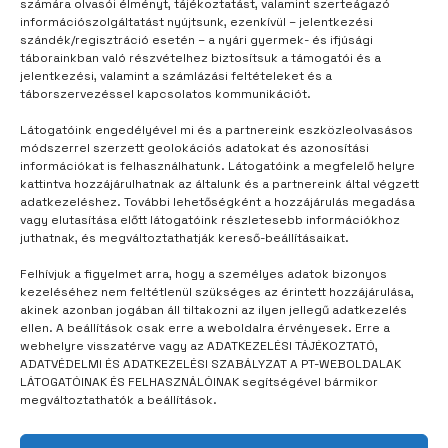
számára olvasói élményt, tájékoztatást, valamint szerteágazó
információszolgáltatást nyújtsunk, ezenkívül – jelentkezési
szándék/regisztráció esetén – a nyári gyermek- és ifjúsági
táborainkban való részvételhez biztosítsuk a támogatói és a
jelentkezési, valamint a számlázási feltételeket és a
táborszervezéssel kapcsolatos kommunikációt.
Látogatóink engedélyével mi és a partnereink eszközleolvasásos
módszerrel szerzett geolokációs adatokat és azonosítási
információkat is felhasználhatunk. Látogatóink a megfelelő helyre
kattintva hozzájárulhatnak az általunk és a partnereink által végzett
adatkezeléshez. További lehetőségként a hozzájárulás megadása
vagy elutasítása előtt látogatóink részletesebb információkhoz
juthatnak, és megváltoztathatják kereső-beállításaikat.
TÁBORUNK
3 év telt el
Felhívjuk a figyelmet arra, hogy a személyes adatok bizonyos
kezeléséhez nem feltétlenül szükséges az érintett hozzájárulása,
Minden évben vissza akarok menni
akinek azonban jogában áll tiltakozni az ilyen jellegű adatkezelés
ellen. A beállítások csak erre a weboldalra érvényesek. Erre a
webhelyre visszatérve vagy az ADATKEZELÉSI TÁJÉKOZTATÓ,
ADATVÉDELMI ÉS ADATKEZELÉSI SZABÁLYZAT A PT-WEBOLDALAK
LÁTOGATÓINAK ÉS FELHASZNÁLÓINAK segítségével bármikor
megváltoztathatók a beállítások.