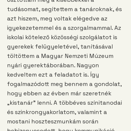
tudásomat, segítettem a tanároknak, és
azt hiszem, meg voltak elégedve az
igyekezetemmel és a szorgalmammal. Az
iskolai kötelező közösségi szolgálatot is
gyerekek felügyeletével, tanításával
töltöttem a Magyar Nemzeti Múzeum
nyári gyerektáborában. Nagyon
kedveltem ezt a feladatot is. Így
fogalmazódott meg bennem a gondolat,
hogy ebben az évben már szeretnék
„kistanár” lenni. A többéves színitanodai
és szinkrongyakorlatom, valamint a
mostani hoszteszmunkám során
bebizonyosodott, hogy kommunikáció