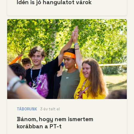
Idén is jó hangulatot várok
TÁBORUNK
3 év telt el
Bánom, hogy nem ismertem
korábban a PT-t