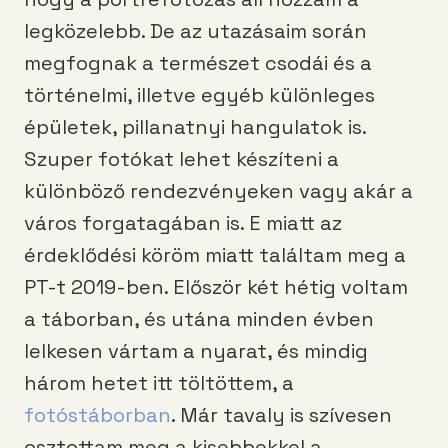
legközelebb. De az utazásaim során
megfognak a természet csodái és a
történelmi, illetve egyéb különleges
épületek, pillanatnyi hangulatok is.
Szuper fotókat lehet készíteni a
különböző rendezvényeken vagy akár a
város forgatagában is. E miatt az
érdeklődési köröm miatt találtam meg a
PT-t 2019-ben. Először két hétig voltam
a táborban, és utána minden évben
lelkesen vártam a nyarat, és mindig
három hetet itt töltöttem, a
fotóstáborban
. Már tavaly is szívesen
osztottam meg a kisebbekkel a