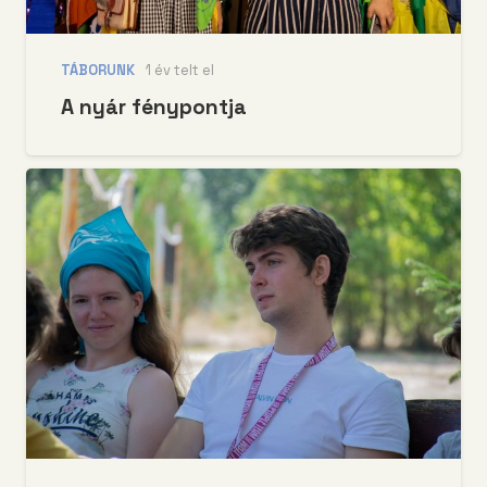
TÁBORUNK
1 év telt el
A nyár fénypontja