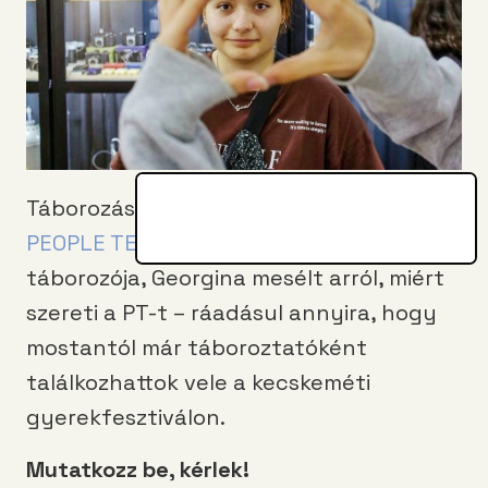
Táborozás bullying nélkül? Hát persze! A
PEOPLE TEAM nyári táborának
korábbi
táborozója, Georgina mesélt arról, miért
szereti a PT-t – ráadásul annyira, hogy
mostantól már táboroztatóként
találkozhattok vele a kecskeméti
gyerekfesztiválon.
Mutatkozz be, kérlek!