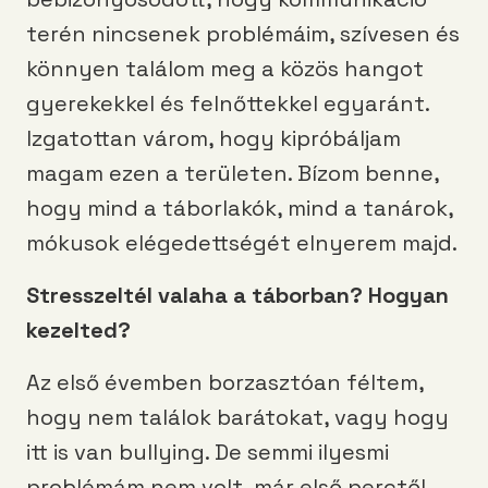
terén nincsenek problémáim, szívesen és
könnyen találom meg a közös hangot
gyerekekkel és felnőttekkel egyaránt.
Izgatottan várom, hogy kipróbáljam
magam ezen a területen. Bízom benne,
hogy mind a táborlakók, mind a tanárok,
mókusok elégedettségét elnyerem majd.
Stresszeltél valaha a táborban? Hogyan
kezelted?
Az első évemben borzasztóan féltem,
hogy nem találok barátokat, vagy hogy
itt is van bullying. De semmi ilyesmi
problémám nem volt, már első perctől