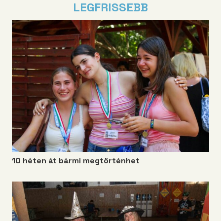
LEGFRISSEBB
10 héten át bármi megtörténhet