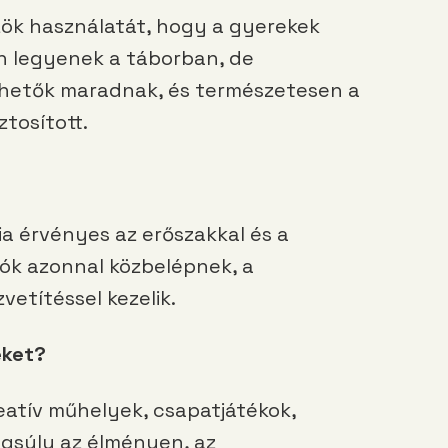
zök használatát, hogy a gyerekek
n legyenek a táborban, de
rhetők maradnak, és természetesen a
ztosított.
ia érvényes az erőszakkal és a
ók azonnal közbelépnek, a
vetítéssel kezelik.
eket?
eatív műhelyek, csapatjátékok,
ngsúly az élményen, az