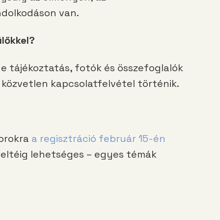
ndolkodáson van.
ülőkkel?
ne tájékoztatás, fotók és összefoglalók
 közvetlen kapcsolatfelvétel történik.
orokra
a regisztráció február 15-én
eteltéig lehetséges – egyes témák