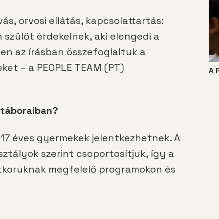
s, orvosi ellátás, kapcsolattartás:
szülőt érdekelnek, aki elengedi a
en az írásban összefoglaltuk a
eket – a PEOPLE TEAM (PT)
A 
 táboraiban?
17 éves gyermekek jelentkezhetnek. A
tályok szerint csoportosítjuk, így a
etkoruknak megfelelő programokon és