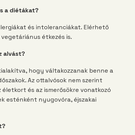
és a diétákat?
llergiákat és intoleranciákat. Elérhető
 vegetáriánus étkezés is.
z alvást?
ialakítva, hogy váltakozzanak benne a
őszakok. Az ottalvósok nem szerint
z életkort és az ismerősökre vonatkozó
ek esténként nyugovóra, éjszakai
t?