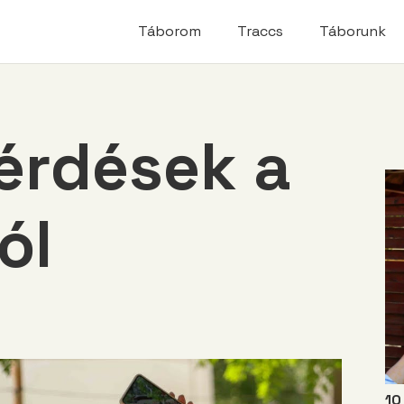
modal-check
Táborom
Traccs
Táborunk
érdések a
ól
10