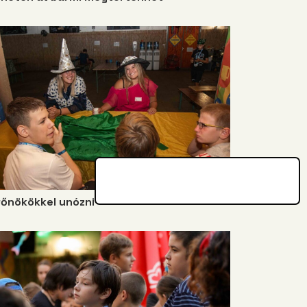
főnökökkel unózni