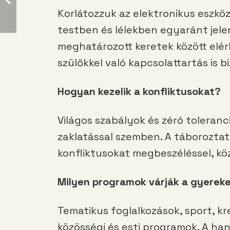
Korlátozzuk az elektronikus eszkö
testben és lélekben egyaránt jele
meghatározott keretek között elé
szülőkkel való kapcsolattartás is bi
Hogyan kezelik a konfliktusokat?
Világos szabályok és zéró toleranc
zaklatással szemben. A táboroztat
konfliktusokat megbeszéléssel, köz
Milyen programok várják a gyerek
Tematikus foglalkozások, sport, kr
közösségi és esti programok. A ha