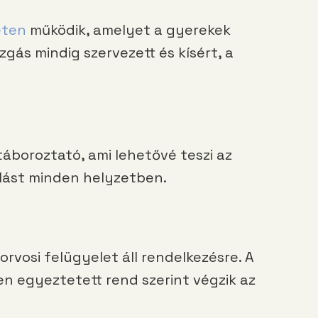
eten
működik, amelyet a gyerekek
gás mindig szervezett és kísért, a
áboroztató, ami lehetővé teszi az
álást minden helyzetben.
rvosi felügyelet áll rendelkezésre. A
n egyeztetett rend szerint végzik az