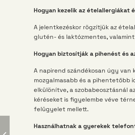
Hogyan kezelik az ételallergiákat 
A jelentkezéskor rögzítjük az étela
glutén- és laktózmentes, valamint
Hogyan biztosítják a pihenést és a
A napirend szándékosan úgy van k
mozgalmasabb és a pihentetőbb id
elkülönítve, a szobabeosztásnál a
kéréseket is figyelembe véve térn
felügyelet mellett.
Használhatnak a gyerekek telefon