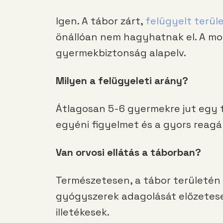
Igen. A tábor zárt,
felügyelt terül
önállóan nem hagyhatnak el. A moz
gyermekbiztonság alapelv.
Milyen a felügyeleti arány?
Átlagosan 5-6 gyermekre jut egy t
egyéni figyelmet és a gyors reag
Van orvosi ellátás a táborban?
Természetesen, a tábor területén o
gyógyszerek adagolását előzetese
illetékesek.