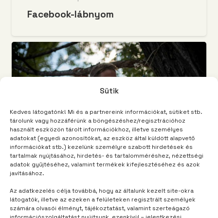
Facebook-lábnyom
Sütik
Kedves látogatónk! Mi és a partnereink információkat, sütiket stb.
tárolunk vagy hozzáférünk a böngészéshez/regisztrációhoz
használt eszközön tárolt információkhoz, illetve személyes
adatokat (egyedi azonosítókat, az eszköz által küldött alapvető
információkat stb.) kezelünk személyre szabott hirdetések és
tartalmak nyújtásához, hirdetés- és tartalomméréshez, nézettségi
adatok gyűjtéséhez, valamint termékek kifejlesztéséhez és azok
javításához.
TRACCS
4 év telt el
Az adatkezelés célja továbbá, hogy az általunk kezelt site-okra
látogatók, illetve az ezeken a felületeken regisztrált személyek
A táborvezetés bejelentkezik
számára olvasói élményt, tájékoztatást, valamint szerteágazó
információszolgáltatást nyújtsunk, ezenkívül – jelentkezési