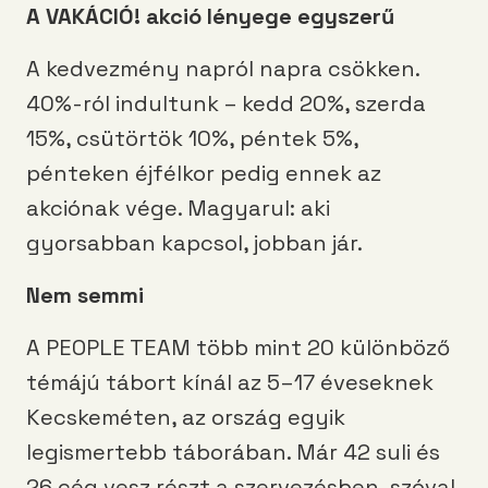
A VAKÁCIÓ! akció lényege egyszerű
A kedvezmény napról napra csökken.
40%-ról indultunk – kedd 20%, szerda
15%, csütörtök 10%, péntek 5%,
pénteken éjfélkor pedig ennek az
akciónak vége. Magyarul: aki
gyorsabban kapcsol, jobban jár.
Nem semmi
A PEOPLE TEAM több mint 20 különböző
témájú tábort kínál az 5–17 éveseknek
Kecskeméten, az ország egyik
legismertebb táborában. Már 42 suli és
26 cég vesz részt a szervezésben, szóval