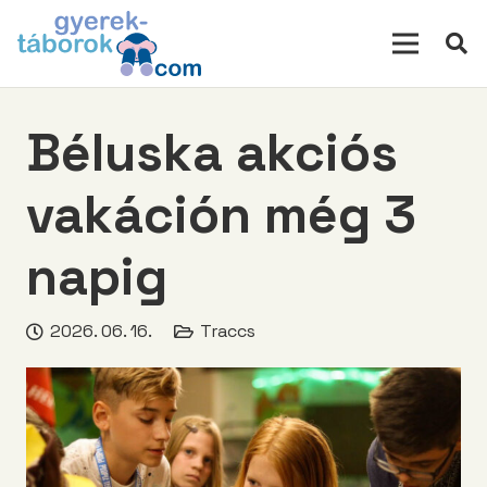
modal-check
Béluska akciós
vakáción még 3
napig
2026. 06. 16.
Traccs