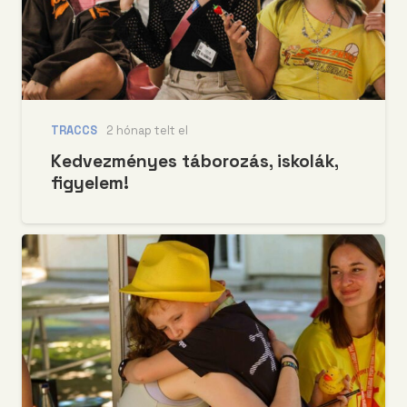
TRACCS
2 hónap telt el
Kedvezményes táborozás, iskolák,
figyelem!