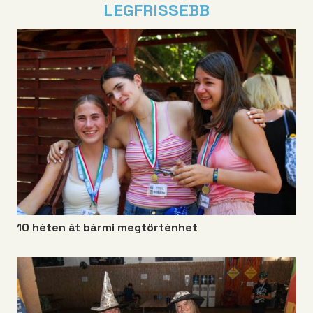
LEGFRISSEBB
10 héten át bármi megtörténhet