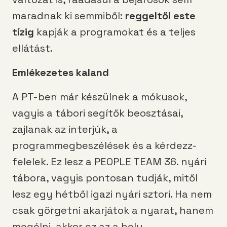
maradnak ki semmiből:
reggeltől este
tízig
kapják a programokat és a teljes
ellátást.
Emlékezetes kaland
A PT-ben már készülnek a mókusok,
vagyis a tábori segítők beosztásai,
zajlanak az interjúk, a
programmegbeszélések és a kérdezz-
felelek. Ez lesz a PEOPLE TEAM 36. nyári
tábora, vagyis pontosan tudják, mitől
lesz egy hétből igazi nyári sztori. Ha nem
csak görgetni akarjátok a nyarat, hanem
megélni, akkor ez az a hely.