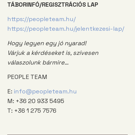
TÁBORINFÓ/REGISZTRÁCIÓS LAP
https://peopleteam.hu/
https://peopleteam.hu/jelentkezesi-lap/
Hogy legyen egy jó nyarad!
Várjuk a kérdéseket is, szívesen
válaszolunk bármire…
PEOPLE TEAM
E:
info@peopleteam.hu
M: +36 20 933 5495
T: +36 1 275 7576