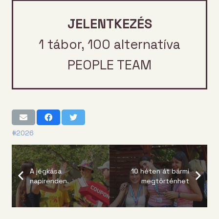
JELENTKEZÉS
1 tábor, 100 alternatíva
PEOPLE TEAM
#2026
A jégkása
10 héten át bármi
napirenden.
megtörténhet