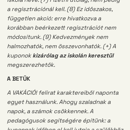
a regisztrációnál kell. (8) Ez időszakos,
független akció: erre hivatkozva a
korábban beérkezett regisztrációt nem
módosítunk. (9) Kedvezmények nem
halmozhatók, nem összevonhatók. (+) A
kuponok
kizárólag az iskolán keresztül
megszerezhetők.
A BETŰK
A VAKÁCIÓ! felirat karaktereiből naponta
egyet használunk. Ahogy szaladnak a
napok, a számok csökkennek. A
pedagógusok segítségére építünk: a
kuponnak időben el kell jutnia a szülőkhöz