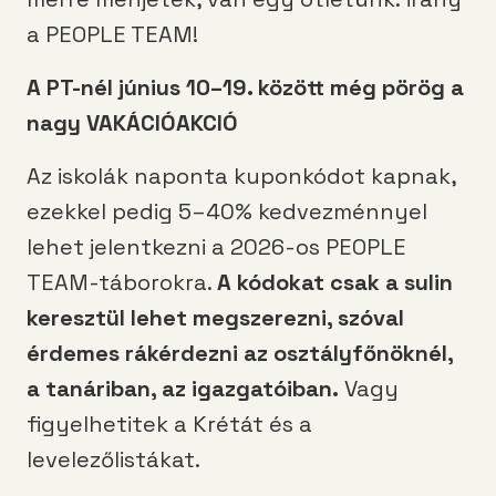
a PEOPLE TEAM!
A PT-nél június 10–19. között még pörög a
nagy VAKÁCIÓAKCIÓ
Az iskolák naponta kuponkódot kapnak,
ezekkel pedig 5–40% kedvezménnyel
lehet jelentkezni a 2026-os PEOPLE
TEAM-táborokra.
A kódokat csak a sulin
keresztül lehet megszerezni, szóval
érdemes rákérdezni az osztályfőnöknél,
a tanáriban, az igazgatóiban.
Vagy
figyelhetitek a Krétát és a
levelezőlistákat.