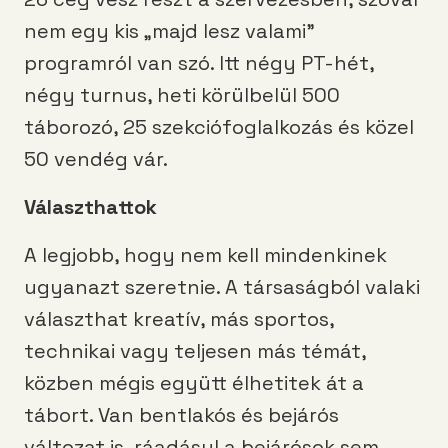
nem egy kis „majd lesz valami”
programról van szó. Itt négy PT-hét,
négy turnus, heti körülbelül 500
táborozó, 25 szekciófoglalkozás és közel
50 vendég vár.
Választhattok
A legjobb, hogy nem kell mindenkinek
ugyanazt szeretnie. A társaságból valaki
választhat kreatív, más sportos,
technikai vagy teljesen más témát,
közben mégis együtt élhetitek át a
tábort. Van bentlakós és bejárós
változat is, ráadásul a bejárósok sem