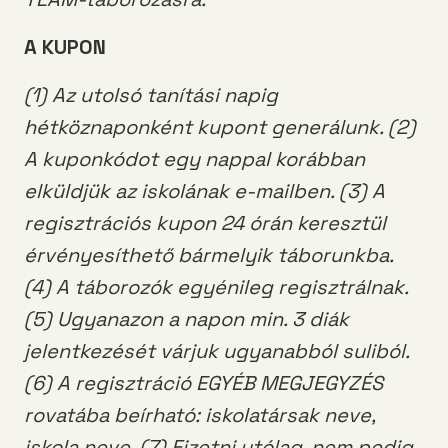
A KUPON
(1) Az utolsó tanítási napig
hétköznaponként kupont generálunk. (2)
A kuponkódot egy nappal korábban
elküldjük az iskolának e-mailben. (3) A
regisztrációs kupon 24 órán keresztül
érvényesíthető bármelyik táborunkba.
(4) A táborozók egyénileg regisztrálnak.
(5) Ugyanazon a napon min. 3 diák
jelentkezését várjuk ugyanabból suliból.
(6) A regisztráció EGYÉB MEGJEGYZÉS
rovatába beírható: iskolatársak neve,
iskola neve. (7) Fizetni utólag, nem pedig