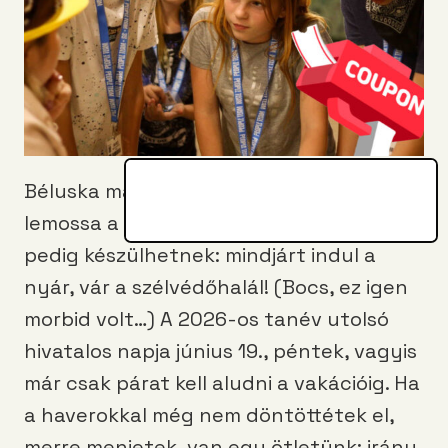
Béluska már fejben csomagol, apa lassan
lemossa a kocsit, az autópálya bogarai
pedig készülhetnek: mindjárt indul a
nyár, vár a szélvédőhalál! (Bocs, ez igen
morbid volt…) A 2026-os tanév utolsó
hivatalos napja június 19., péntek, vagyis
már csak párat kell aludni a vakációig. Ha
a haverokkal még nem döntöttétek el,
merre menjetek, van egy ötletünk: irány