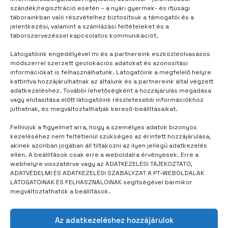
szándék/regisztráció esetén – a nyári gyermek- és ifjúsági
táborainkban való részvételhez biztosítsuk a támogatói és a
jelentkezési, valamint a számlázási feltételeket és a
táborszervezéssel kapcsolatos kommunikációt.
Látogatóink engedélyével mi és a partnereink eszközleolvasásos
módszerrel szerzett geolokációs adatokat és azonosítási
információkat is felhasználhatunk. Látogatóink a megfelelő helyre
kattintva hozzájárulhatnak az általunk és a partnereink által végzett
adatkezeléshez. További lehetőségként a hozzájárulás megadása
vagy elutasítása előtt látogatóink részletesebb információkhoz
juthatnak, és megváltoztathatják kereső-beállításaikat.
Felhívjuk a figyelmet arra, hogy a személyes adatok bizonyos
kezeléséhez nem feltétlenül szükséges az érintett hozzájárulása,
akinek azonban jogában áll tiltakozni az ilyen jellegű adatkezelés
ellen. A beállítások csak erre a weboldalra érvényesek. Erre a
webhelyre visszatérve vagy az ADATKEZELÉSI TÁJÉKOZTATÓ,
TRACCS
3 hónap telt el
ADATVÉDELMI ÉS ADATKEZELÉSI SZABÁLYZAT A PT-WEBOLDALAK
LÁTOGATÓINAK ÉS FELHASZNÁLÓINAK segítségével bármikor
Velős gyakori kérdések
megváltoztathatók a beállítások.
Az adatkezeléshez hozzájárulok