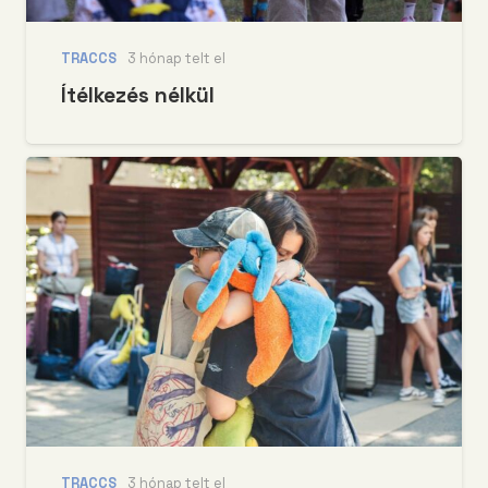
TRACCS
3 hónap telt el
Ítélkezés nélkül
TRACCS
3 hónap telt el