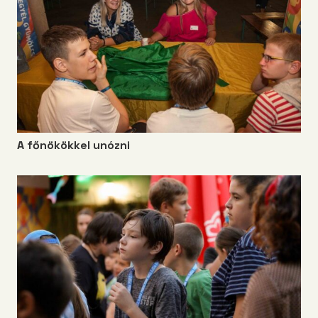
A főnökökkel unózni