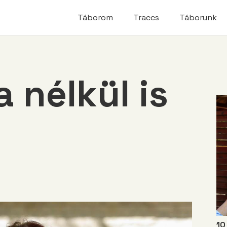
modal-check
Táborom
Traccs
Táborunk
 nélkül is
10