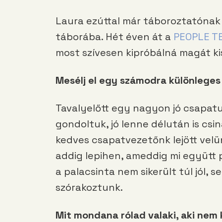
Laura ezúttal már táboroztatónak
táborába. Hét éven át a
PEOPLE T
most szívesen kipróbálná magát ki
Mesélj el egy számodra különleges
Tavalyelőtt egy nagyon jó csapatu
gondoltuk, jó lenne délután is csi
kedves csapatvezetőnk lejött vel
addig lepihen, ameddig mi együtt 
a palacsinta nem sikerült túl jól, 
szórakoztunk.
Mit mondana rólad valaki, aki nem