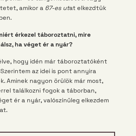
tetet, amikor a
67-es ut
at elkezdtük
ben.
iért érkezel táboroztatni, mire
nálsz, ha véget ér a nyár?
mélve, hogy idén már táboroztatóként
 Szerintem az idei is pont annyira
ek. Aminek nagyon örülök már most,
el találkozni fogok a táborban,
éget ér a nyár, valószínűleg elkezdem
at.