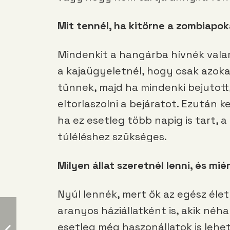
Mit tennél, ha kitörne a zombiapoka
Mindenkit a hangárba hívnék vala
a kajaügyeletnél, hogy csak azoka
tűnnek, majd ha mindenki bejutot
eltorlaszolni a bejáratot. Ezután 
ha ez esetleg több napig is tart,
túléléshez szükséges.
Milyen állat szeretnél lenni, és mié
Nyúl lennék, mert ők az egész élet
aranyos háziállatként is, akik né
esetleg még haszonállatok is lehe