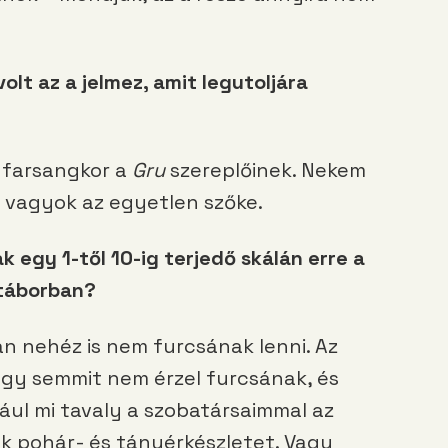
olt az a jelmez, amit legutoljára
e farsangkor a
Gru
szereplőinek. Nekem
n vagyok az egyetlen szőke.
k egy 1-től 10-ig terjedő skálán erre a
 táborban?
n nehéz is nem furcsának lenni. Az
ogy semmit nem érzel furcsának, és
ul mi tavaly a szobatársaimmal az
k pohár- és tányérkészletet. Vagy