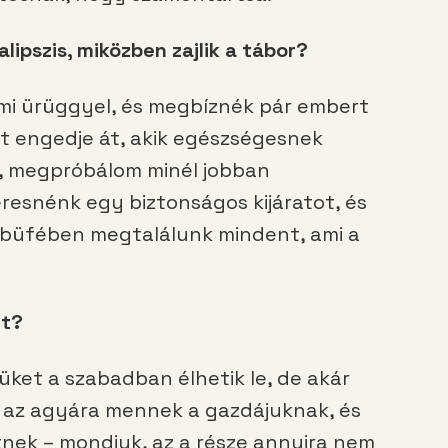
lipszis, miközben zajlik a tábor?
mi ürüggyel, és megbíznék pár embert
t engedje át, akik egészségesnek
t, megpróbálom minél jobban
keresnénk egy biztonságos kijáratot, és
 a büfében megtalálunk mindent, ami a
rt?
üket a szabadban élhetik le, de akár
ha az agyára mennek a gazdájuknak, és
tnek – mondjuk, az a része annyira nem