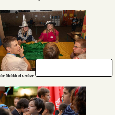
főnökökkel unózni