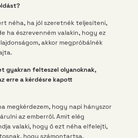
oldást?
t néha, ha jól szeretnék teljesíteni,
e ha észrevenném valakin, hogy ez
tulajdonságom, akkor megpróbálnék
ajta.
t gyakran felteszel olyanoknak,
az erre a kérdésre kapott
, ha megkérdezem, hogy napi hányszor
árulni az emberről. Amit elég
ja valaki, hogy ő ezt néha elfelejti,
tosnak, hogy számontartsa.