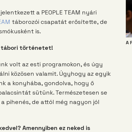
 jelentkezett a PEOPLE TEAM nyári
EAM
táborozói csapatát erősítette, de
smókusként is.
A 
 tábori történetet!
nk volt az esti programokon, és úgy
nálni közösen valamit. Úgyhogy az egyik
ünk a konyhába, gondolva, hogy ő
palacsintát sütünk. Természetesen se
se a pihenés, de attól még nagyon jól
 kedvel? Amennyiben ez neked is