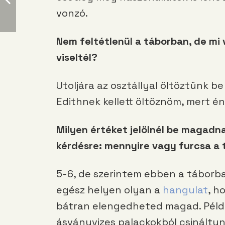
vonzó.
Nem feltétlenül a táborban, de mi v
viseltél?
Utoljára az osztállyal öltöztünk b
Edithnek kellett öltöznöm, mert é
Milyen értéket jelölnél be magadna
kérdésre: mennyire vagy furcsa a
5-6, de szerintem ebben a táborba
egész helyen olyan a
hangulat
, h
bátran elengedheted magad. Példá
ásványvizes palackokból csináltun