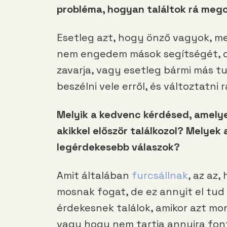
probléma, hogyan találtok rá meg
Esetleg azt, hogy önző vagyok, mer
nem engedem mások segítségét, d
zavarja, vagy esetleg bármi más 
beszélni vele erről, és változtatni r
Melyik a kedvenc kérdésed, amelye
akikkel először találkozol? Melyek 
legérdekesebb válaszok?
Amit általában
furcsállnak
, az az
mosnak fogat, de ez annyit el tud 
érdekesnek találok, amikor azt mond
vagy hogy nem tartja annyira fon