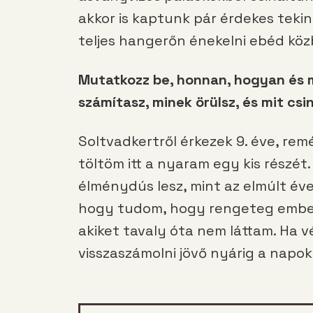
akkor is kaptunk pár érdekes tekin
teljes hangerőn énekelni ebéd köz
Mutatkozz be, honnan, hogyan és m
számítasz, minek örülsz, és mit csi
Soltvadkertről érkezek 9. éve, re
töltöm itt a nyaram egy kis részét.
élménydús lesz, mint az elmúlt év
hogy tudom, hogy rengeteg emberr
akiket tavaly óta nem láttam. Ha v
visszaszámolni jövő nyárig a napok