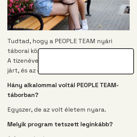
Tudtad, hogy a PEOPLE TEAM nyári
táborai között filmes szekció is található?
A tizenéves Lili a
PT
-s filmestáborban
járt, és az élményeiről beszélt.
Hány alkalommal voltál PEOPLE TEAM-
táborban?
Egyszer, de az volt életem nyara.
Melyik program tetszett leginkább?