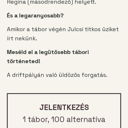
Regina (másodrendező) helyett.
És a legaranyosabb?
Amikor a tábor végén Julcsi titkos üziket
írt nekünk.
Meséld el a legütősebb tábori
történeted!
A driftpályán való üldözős forgatás.
JELENTKEZÉS
1 tábor, 100 alternatíva