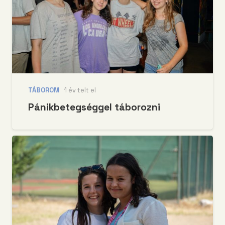
TÁBOROM
1 év telt el
Pánikbetegséggel táborozni