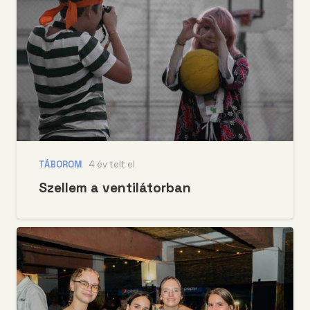
TÁBOROM
4 év telt el
Szellem a ventilátorban