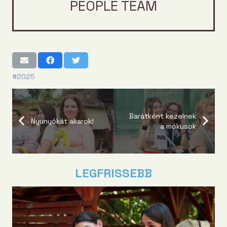
PEOPLE TEAM
#2025
Barátként kezelnek
Nyunyókát akarok!
a mókusok
LEGFRISSEBB