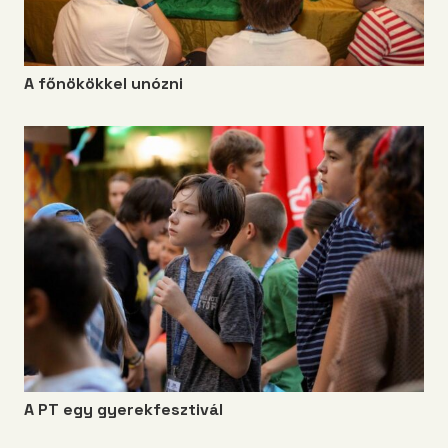
A főnökökkel unózni
A PT egy gyerekfesztivál