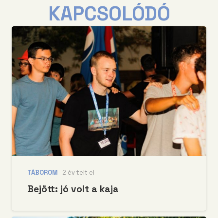
KAPCSOLÓDÓ
TÁBOROM
2 év telt el
Bejött: jó volt a kaja