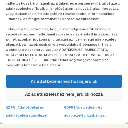
kattintva hozzájárulhatnak az általunk és a partnereink által végzett
adatkezeléshez. További lehetőségként a hozzájárulás megadása
vagy elutasítása előtt látogatóink részletesebb információkhoz
TÁBOROM
3 év telt el
juthatnak, és megváltoztathatják kereső-beállításaikat.
Sokat tanultam a tőzsdés játékból
Felhívjuk a figyelmet arra, hogy a személyes adatok bizonyos
kezeléséhez nem feltétlenül szükséges az érintett hozzájárulása,
akinek azonban jogában áll tiltakozni az ilyen jellegű adatkezelés
ellen. A beállítások csak erre a weboldalra érvényesek. Erre a
webhelyre visszatérve vagy az ADATKEZELÉSI TÁJÉKOZTATÓ,
ADATVÉDELMI ÉS ADATKEZELÉSI SZABÁLYZAT A PT-WEBOLDALAK
LÁTOGATÓINAK ÉS FELHASZNÁLÓINAK segítségével bármikor
megváltoztathatók a beállítások.
Az adatkezeléshez hozzájárulok
Az adatkezeléshez nem járulok hozzá
GDPR | Adatvédelmi és
GDPR | Adatvédelmi és
adatkezelési szabályzat
adatkezelési szabályzat