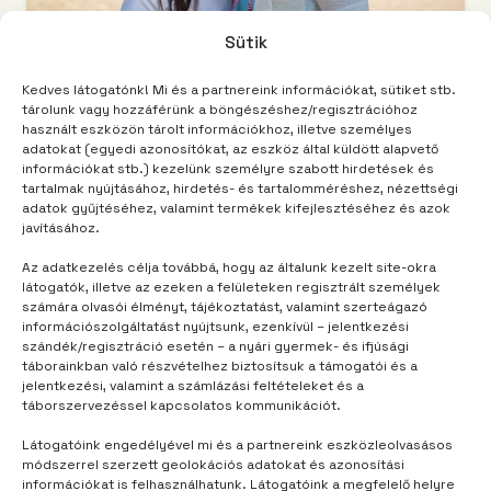
Sütik
Kedves látogatónk! Mi és a partnereink információkat, sütiket stb.
tárolunk vagy hozzáférünk a böngészéshez/regisztrációhoz
használt eszközön tárolt információkhoz, illetve személyes
TÁBOROM
3 év telt el
adatokat (egyedi azonosítókat, az eszköz által küldött alapvető
Slam poetry a suliban – interjú
információkat stb.) kezelünk személyre szabott hirdetések és
tartalmak nyújtásához, hirdetés- és tartalomméréshez, nézettségi
adatok gyűjtéséhez, valamint termékek kifejlesztéséhez és azok
javításához.
Az adatkezelés célja továbbá, hogy az általunk kezelt site-okra
látogatók, illetve az ezeken a felületeken regisztrált személyek
számára olvasói élményt, tájékoztatást, valamint szerteágazó
információszolgáltatást nyújtsunk, ezenkívül – jelentkezési
szándék/regisztráció esetén – a nyári gyermek- és ifjúsági
táborainkban való részvételhez biztosítsuk a támogatói és a
jelentkezési, valamint a számlázási feltételeket és a
táborszervezéssel kapcsolatos kommunikációt.
Látogatóink engedélyével mi és a partnereink eszközleolvasásos
módszerrel szerzett geolokációs adatokat és azonosítási
információkat is felhasználhatunk. Látogatóink a megfelelő helyre