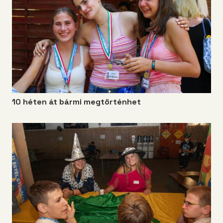
10 héten át bármi megtörténhet