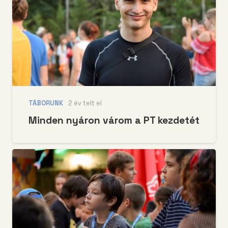
TÁBORUNK
2 év telt el
Minden nyáron várom a PT kezdetét