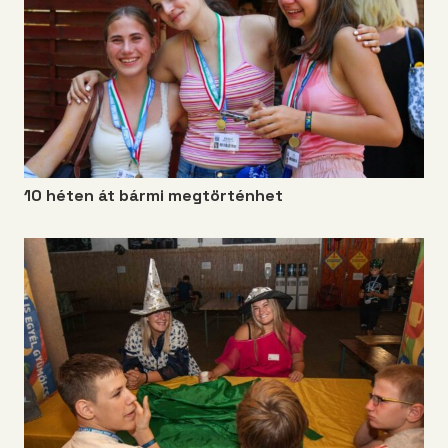
10 héten át bármi megtörténhet