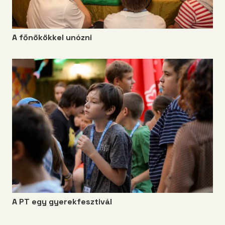
A főnökökkel unózni
A PT egy gyerekfesztivál