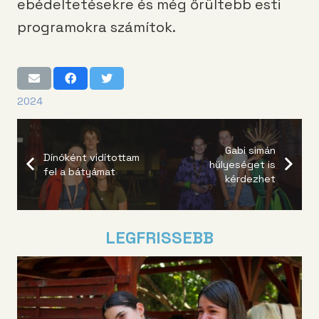
ebédeltetésekre és még őrültebb esti
programokra számítok.
2024
Gabi simán
Dínóként vidítottam
hülyeséget is
fel a bátyámat
kérdezhet
LEGFRISSEBB