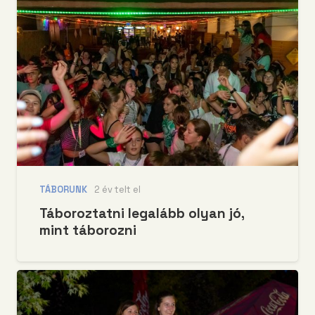
TÁBORUNK
2 év telt el
Táboroztatni legalább olyan jó,
mint táborozni