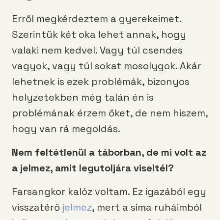
Erről megkérdeztem a gyerekeimet.
Szerintük két oka lehet annak, hogy
valaki nem kedvel. Vagy túl csendes
vagyok, vagy túl sokat mosolygok. Akár
lehetnek is ezek problémák, bizonyos
helyzetekben még talán én is
problémának érzem őket, de nem hiszem,
hogy van rá megoldás.
Nem felt
é
tlenül a táborban, de mi volt az
a jelmez, amit legutoljára viselt
é
l?
Farsangkor kalóz voltam. Ez igazából egy
visszatérő
jelmez
, mert a sima ruháimból