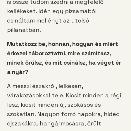
is össze tudom szedni a megfelelő
kellékeket. Idén egy pizsamából
csináltam mellényt az utolsó
pillanatban.
Mutatkozz be, honnan, hogyan
é
s mi
é
rt
é
rkezel táboroztatni, mire számítasz,
minek
ö
rülsz,
é
s mit csinálsz, ha v
é
get
é
r
a nyá
r?
A messzi északról, lelkesen,
várakozásokkal tele. Kicsit minden a régi
lesz, kicsit minden új, szokásos és
szokatlan. Nagyon forró napokra, hideg
éjszakákra, hangármosásra, őrült