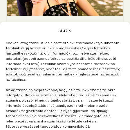
TÁBORUNK
7 hónap telt el
Sütik
A furcsa teremtmény
Kedves látogatónk! Mi és a partnereink információkat, sütiket stb.
tárolunk vagy hozzáférünk a böngészéshez/regisztrációhoz
használt eszközön tárolt információkhoz, illetve személyes
adatokat (egyedi azonosítókat, az eszköz által küldött alapvető
információkat stb.) kezelünk személyre szabott hirdetések és
tartalmak nyújtásához, hirdetés- és tartalomméréshez, nézettségi
adatok gyűjtéséhez, valamint termékek kifejlesztéséhez és azok
javításához.
Az adatkezelés célja továbbá, hogy az általunk kezelt site-okra
látogatók, illetve az ezeken a felületeken regisztrált személyek
számára olvasói élményt, tájékoztatást, valamint szerteágazó
információszolgáltatást nyújtsunk, ezenkívül – jelentkezési
szándék/regisztráció esetén – a nyári gyermek- és ifjúsági
táborainkban való részvételhez biztosítsuk a támogatói és a
jelentkezési, valamint a számlázási feltételeket és a
táborszervezéssel kapcsolatos kommunikációt.