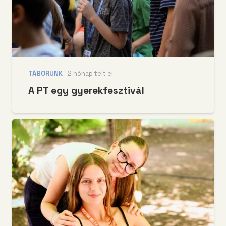
TÁBORUNK
2 hónap telt el
A PT egy gyerekfesztivál