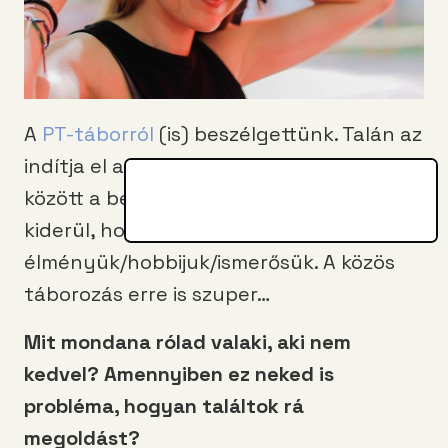
A
PT-táborról
(is) beszélgettünk. Talán az
indítja el a legjobban két ismeretlen
között a beszélgetést, ha véletlenül
kiderül, hogy van közös
élményük/hobbijuk/ismerősük. A közös
táborozás erre is szuper…
Mit mondana r
ó
lad valaki, aki nem
kedvel? Amennyiben ez neked is
probl
é
ma, hogyan találtok rá
megoldá
st?