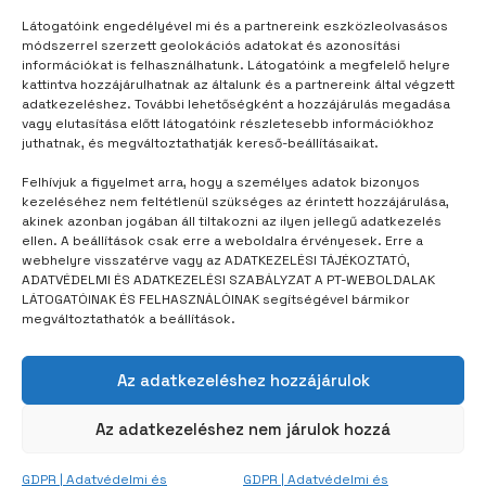
Látogatóink engedélyével mi és a partnereink eszközleolvasásos
TÁBORUNK
3 év telt el
módszerrel szerzett geolokációs adatokat és azonosítási
Gyorsan sikerült barátokat
információkat is felhasználhatunk. Látogatóink a megfelelő helyre
kattintva hozzájárulhatnak az általunk és a partnereink által végzett
találnom
adatkezeléshez. További lehetőségként a hozzájárulás megadása
vagy elutasítása előtt látogatóink részletesebb információkhoz
juthatnak, és megváltoztathatják kereső-beállításaikat.
Felhívjuk a figyelmet arra, hogy a személyes adatok bizonyos
kezeléséhez nem feltétlenül szükséges az érintett hozzájárulása,
akinek azonban jogában áll tiltakozni az ilyen jellegű adatkezelés
ellen. A beállítások csak erre a weboldalra érvényesek. Erre a
webhelyre visszatérve vagy az ADATKEZELÉSI TÁJÉKOZTATÓ,
ADATVÉDELMI ÉS ADATKEZELÉSI SZABÁLYZAT A PT-WEBOLDALAK
LÁTOGATÓINAK ÉS FELHASZNÁLÓINAK segítségével bármikor
megváltoztathatók a beállítások.
Az adatkezeléshez hozzájárulok
Az adatkezeléshez nem járulok hozzá
GDPR | Adatvédelmi és
GDPR | Adatvédelmi és