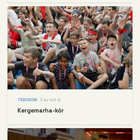
TÁBOROM
3 év telt el
Kergemarha-kór