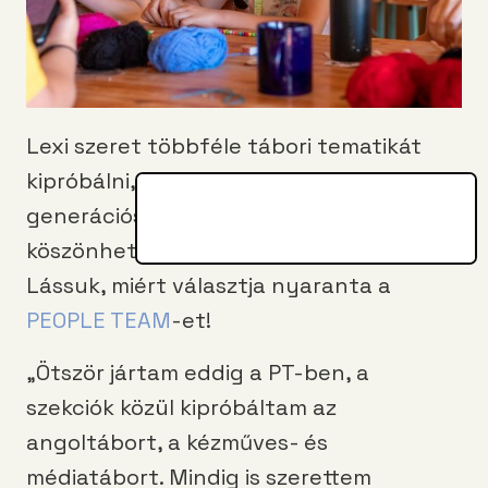
Lexi szeret többféle tábori tematikát
kipróbálni, és ezt a kecskeméti új
generációs tábornak, a PT-nek
köszönhetően egy helyen is megteheti.
Lássuk, miért választja nyaranta a
PEOPLE TEAM
-et!
„Ötször jártam eddig a PT-ben, a
szekciók közül kipróbáltam az
angoltábort, a kézműves- és
médiatábort. Mindig is szerettem