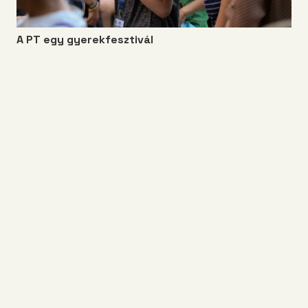
A PT egy gyerekfesztivál