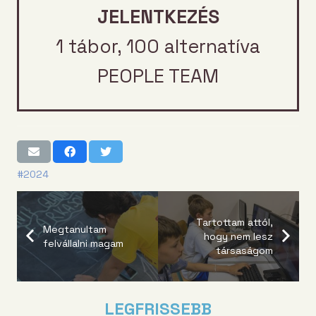
JELENTKEZÉS
1 tábor, 100 alternatíva
PEOPLE TEAM
#2024
Tartottam attól,
Megtanultam
hogy nem lesz
felvállalni magam
társaságom
LEGFRISSEBB