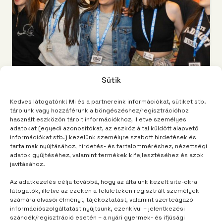
Sütik
TÁBOROM
3 hónap telt el
Nyugi-mugi, ez a táborok tábora!
Kedves látogatónk! Mi és a partnereink információkat, sütiket stb.
tárolunk vagy hozzáférünk a böngészéshez/regisztrációhoz
használt eszközön tárolt információkhoz, illetve személyes
adatokat (egyedi azonosítókat, az eszköz által küldött alapvető
információkat stb.) kezelünk személyre szabott hirdetések és
tartalmak nyújtásához, hirdetés- és tartalomméréshez, nézettségi
adatok gyűjtéséhez, valamint termékek kifejlesztéséhez és azok
javításához.
Az adatkezelés célja továbbá, hogy az általunk kezelt site-okra
látogatók, illetve az ezeken a felületeken regisztrált személyek
számára olvasói élményt, tájékoztatást, valamint szerteágazó
információszolgáltatást nyújtsunk, ezenkívül – jelentkezési
szándék/regisztráció esetén – a nyári gyermek- és ifjúsági