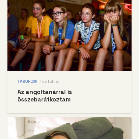
TÁBOROM
1 év telt el
Az angoltanárral is
összebarátkoztam