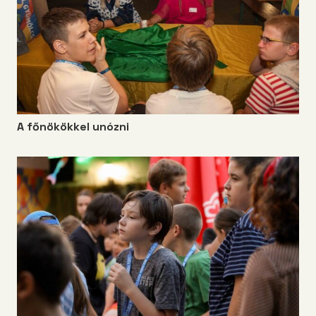
A főnökökkel unózni