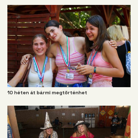
10 héten át bármi megtörténhet