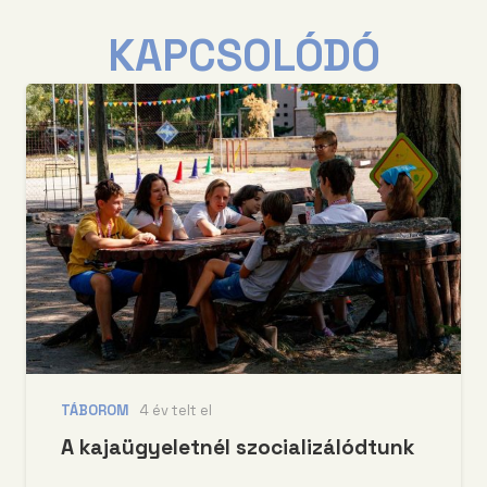
KAPCSOLÓDÓ
TÁBOROM
4 év telt el
A kajaügyeletnél szocializálódtunk