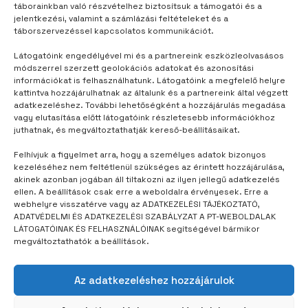
táborainkban való részvételhez biztosítsuk a támogatói és a
jelentkezési, valamint a számlázási feltételeket és a
táborszervezéssel kapcsolatos kommunikációt.
Látogatóink engedélyével mi és a partnereink eszközleolvasásos
módszerrel szerzett geolokációs adatokat és azonosítási
TÁBOROM
3 év telt el
információkat is felhasználhatunk. Látogatóink a megfelelő helyre
kattintva hozzájárulhatnak az általunk és a partnereink által végzett
Menjek?
adatkezeléshez. További lehetőségként a hozzájárulás megadása
vagy elutasítása előtt látogatóink részletesebb információkhoz
juthatnak, és megváltoztathatják kereső-beállításaikat.
Felhívjuk a figyelmet arra, hogy a személyes adatok bizonyos
kezeléséhez nem feltétlenül szükséges az érintett hozzájárulása,
akinek azonban jogában áll tiltakozni az ilyen jellegű adatkezelés
ellen. A beállítások csak erre a weboldalra érvényesek. Erre a
webhelyre visszatérve vagy az ADATKEZELÉSI TÁJÉKOZTATÓ,
ADATVÉDELMI ÉS ADATKEZELÉSI SZABÁLYZAT A PT-WEBOLDALAK
LÁTOGATÓINAK ÉS FELHASZNÁLÓINAK segítségével bármikor
megváltoztathatók a beállítások.
Az adatkezeléshez hozzájárulok