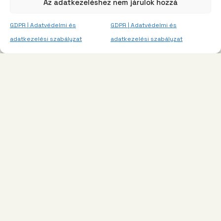
Az adatkezeléshez nem járulok hozzá
GDPR | Adatvédelmi és
GDPR | Adatvédelmi és
adatkezelési szabályzat
adatkezelési szabályzat
Gyerektáborok.com
Navigáció
Traccs