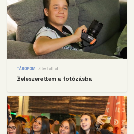
TÁBOROM
3 év telt el
Beleszerettem a fotózásba