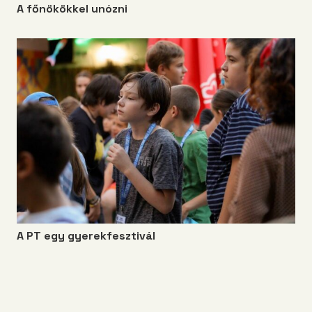
A főnökökkel unózni
A PT egy gyerekfesztivál