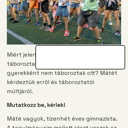
Miért jelentkeznek olyan tizenévesek
táboroztatónak a PEOPLE TEAM-be, akik
gyerekként nem táboroztak ott? Mátét
kérdeztük erről és táboroztatói
múltjáról.
Mutatkozz be, kérlek!
Máté vagyok, tizenhét éves gimnazista.
A tanulmányaim mellett részt veszek az