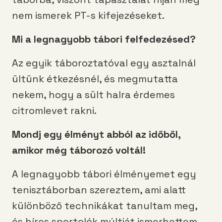
nem ismerek PT-s kifejezéseket.
Mi a legnagyobb tábori felfedezésed?
Az egyik táboroztatóval egy asztalnál
ültünk étkezésnél, és megmutatta
nekem, hogy a sült halra érdemes
citromlevet rakni.
Mondj egy élményt abból az időből,
amikor még táborozó voltál!
A legnagyobb tábori élményemet egy
tenisztáborban szereztem, ami alatt
különböző technikákat tanultam meg,
és híres sportolók múltját ismerhettem