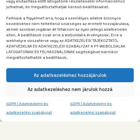
vagy elutasítása előtt látogatóink részletesebb információkhoz
juthatnak, és megváltoztathatják kereső-beállításaikat.
Felhívjuk a figyelmet arra, hogy a személyes adatok bizonyos
TÁBORUNK
1 év telt el
kezeléséhez nem feltétlenül szükséges az érintett hozzájárulása,
akinek azonban jogában áll tiltakozni az ilyen jellegű adatkezelés
A koboldoknál átalakul a tábor
ellen. A beállítások csak erre a weboldalra érvényesek. Erre a
webhelyre visszatérve vagy az ADATKEZELÉSI TÁJÉKOZTATÓ,
ADATVÉDELMI ÉS ADATKEZELÉSI SZABÁLYZAT A PT-WEBOLDALAK
LÁTOGATÓINAK ÉS FELHASZNÁLÓINAK segítségével bármikor
megváltoztathatók a beállítások.
Az adatkezeléshez hozzájárulok
Az adatkezeléshez nem járulok hozzá
GDPR | Adatvédelmi és
GDPR | Adatvédelmi és
adatkezelési szabályzat
adatkezelési szabályzat