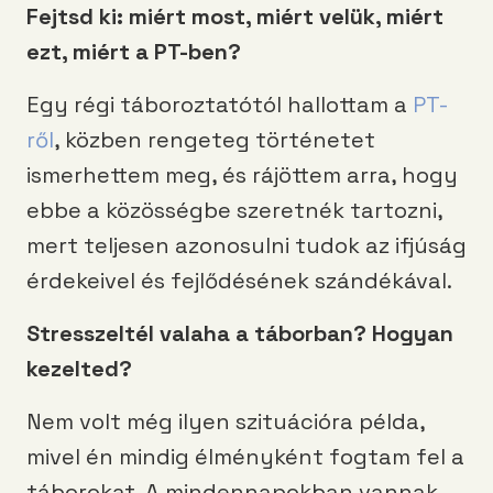
Fejtsd ki: miért most, miért velük, miért
ezt, miért a PT-ben?
Egy régi táboroztatótól hallottam a
PT-
ről
, közben rengeteg történetet
ismerhettem meg, és rájöttem arra, hogy
ebbe a közösségbe szeretnék tartozni,
mert teljesen azonosulni tudok az ifjúság
érdekeivel és fejlődésének szándékával.
Stresszeltél valaha a táborban? Hogyan
kezelted?
Nem volt még ilyen szituációra példa,
mivel én mindig élményként fogtam fel a
táborokat. A mindennapokban vannak