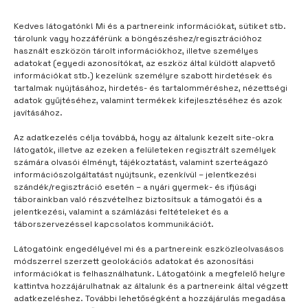
Kedves látogatónk! Mi és a partnereink információkat, sütiket stb.
tárolunk vagy hozzáférünk a böngészéshez/regisztrációhoz
használt eszközön tárolt információkhoz, illetve személyes
adatokat (egyedi azonosítókat, az eszköz által küldött alapvető
információkat stb.) kezelünk személyre szabott hirdetések és
tartalmak nyújtásához, hirdetés- és tartalomméréshez, nézettségi
TÁBORUNK
6 hónap telt el
adatok gyűjtéséhez, valamint termékek kifejlesztéséhez és azok
A mókusokkal a legjobb
javításához.
Az adatkezelés célja továbbá, hogy az általunk kezelt site-okra
látogatók, illetve az ezeken a felületeken regisztrált személyek
számára olvasói élményt, tájékoztatást, valamint szerteágazó
információszolgáltatást nyújtsunk, ezenkívül – jelentkezési
szándék/regisztráció esetén – a nyári gyermek- és ifjúsági
táborainkban való részvételhez biztosítsuk a támogatói és a
jelentkezési, valamint a számlázási feltételeket és a
táborszervezéssel kapcsolatos kommunikációt.
Látogatóink engedélyével mi és a partnereink eszközleolvasásos
módszerrel szerzett geolokációs adatokat és azonosítási
információkat is felhasználhatunk. Látogatóink a megfelelő helyre
kattintva hozzájárulhatnak az általunk és a partnereink által végzett
adatkezeléshez. További lehetőségként a hozzájárulás megadása