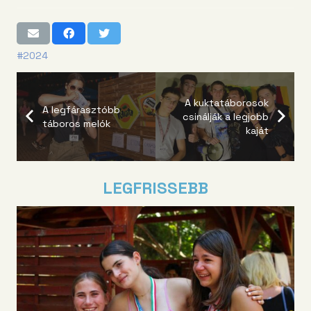
#2024
A kuktatáborosok
A legfárasztóbb
csinálják a legjobb
táboros melók
kaját
LEGFRISSEBB