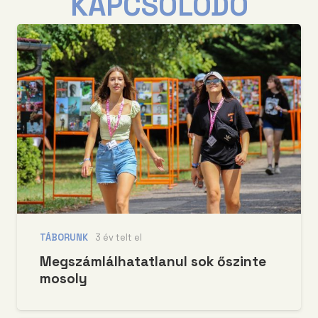
KAPCSOLÓDÓ
TÁBORUNK
3 év telt el
Megszámlálhatatlanul sok őszinte
mosoly