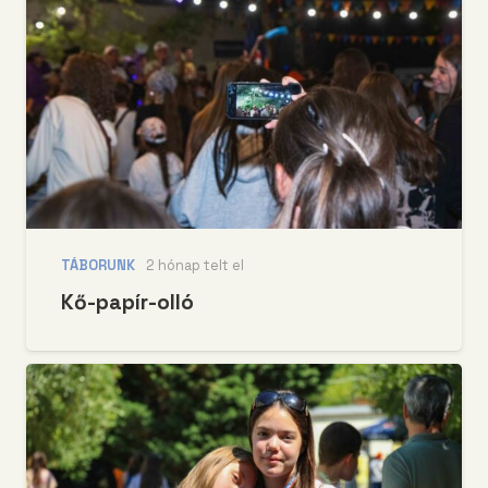
TÁBORUNK
2 hónap telt el
Kő-papír-olló