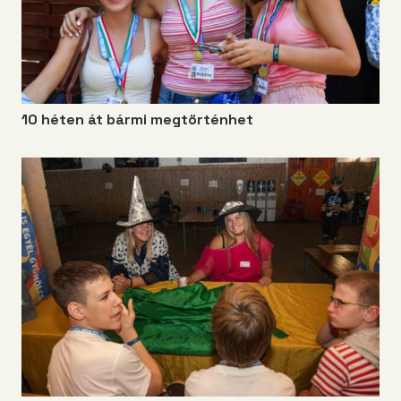
10 héten át bármi megtörténhet