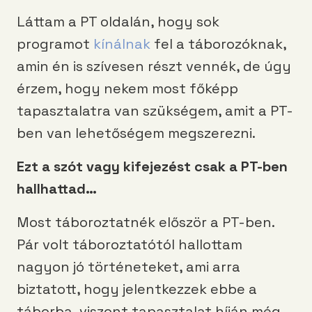
Láttam a PT oldalán, hogy sok
programot
kínálnak
fel a táborozóknak,
amin én is szívesen részt vennék, de úgy
érzem, hogy nekem most főképp
tapasztalatra van szükségem, amit a PT-
ben van lehetőségem megszerezni.
Ezt a szót vagy kifejezést csak a PT-ben
hallhattad…
Most táboroztatnék először a PT-ben.
Pár volt táboroztatótól hallottam
nagyon jó történeteket, ami arra
biztatott, hogy jelentkezzek ebbe a
táborba, viszont tapasztalat híján még