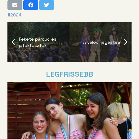
#2024
Fekete párduc és
A valódi jegestea
játéktesztek
LEGFRISSEBB