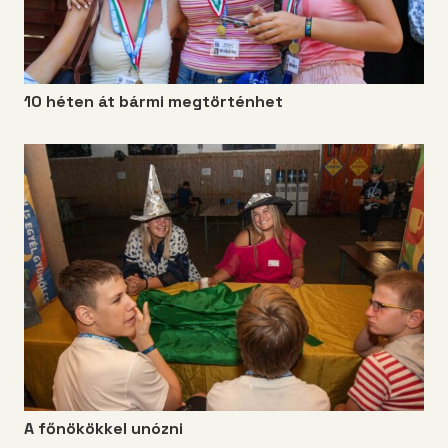
10 héten át bármi megtörténhet
A főnökökkel unózni