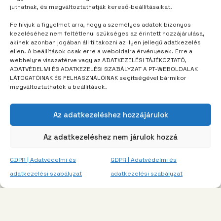
juthatnak, és megváltoztathatják kereső-beállításaikat.
TÁBORUNK
2 év telt el
Felhívjuk a figyelmet arra, hogy a személyes adatok bizonyos
Dínóként vidítottam fel a bátyámat
kezeléséhez nem feltétlenül szükséges az érintett hozzájárulása,
akinek azonban jogában áll tiltakozni az ilyen jellegű adatkezelés
ellen. A beállítások csak erre a weboldalra érvényesek. Erre a
webhelyre visszatérve vagy az ADATKEZELÉSI TÁJÉKOZTATÓ,
ADATVÉDELMI ÉS ADATKEZELÉSI SZABÁLYZAT A PT-WEBOLDALAK
LÁTOGATÓINAK ÉS FELHASZNÁLÓINAK segítségével bármikor
megváltoztathatók a beállítások.
Az adatkezeléshez hozzájárulok
Az adatkezeléshez nem járulok hozzá
GDPR | Adatvédelmi és
GDPR | Adatvédelmi és
adatkezelési szabályzat
adatkezelési szabályzat