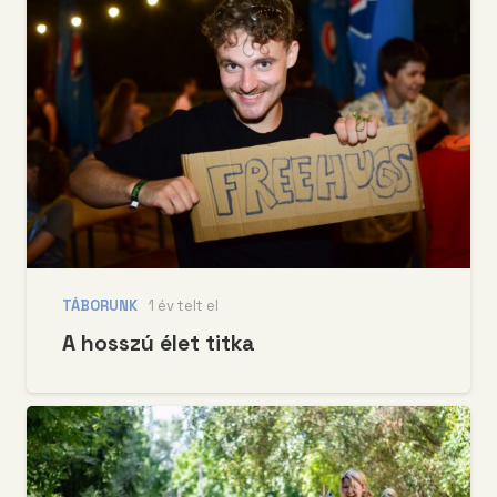
TÁBORUNK
1 év telt el
A hosszú élet titka