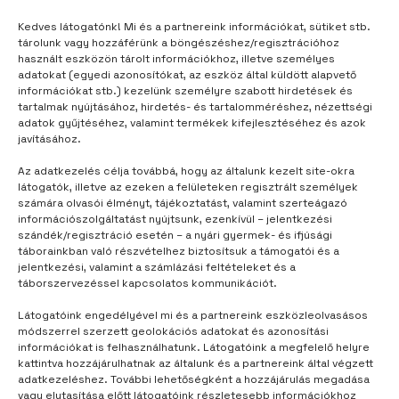
Kedves látogatónk! Mi és a partnereink információkat, sütiket stb.
tárolunk vagy hozzáférünk a böngészéshez/regisztrációhoz
használt eszközön tárolt információkhoz, illetve személyes
adatokat (egyedi azonosítókat, az eszköz által küldött alapvető
TÁBORUNK
2 hónap telt el
információkat stb.) kezelünk személyre szabott hirdetések és
tartalmak nyújtásához, hirdetés- és tartalomméréshez, nézettségi
Kő-papír-olló
adatok gyűjtéséhez, valamint termékek kifejlesztéséhez és azok
javításához.
Az adatkezelés célja továbbá, hogy az általunk kezelt site-okra
látogatók, illetve az ezeken a felületeken regisztrált személyek
számára olvasói élményt, tájékoztatást, valamint szerteágazó
információszolgáltatást nyújtsunk, ezenkívül – jelentkezési
szándék/regisztráció esetén – a nyári gyermek- és ifjúsági
táborainkban való részvételhez biztosítsuk a támogatói és a
jelentkezési, valamint a számlázási feltételeket és a
táborszervezéssel kapcsolatos kommunikációt.
Látogatóink engedélyével mi és a partnereink eszközleolvasásos
módszerrel szerzett geolokációs adatokat és azonosítási
információkat is felhasználhatunk. Látogatóink a megfelelő helyre
kattintva hozzájárulhatnak az általunk és a partnereink által végzett
adatkezeléshez. További lehetőségként a hozzájárulás megadása
vagy elutasítása előtt látogatóink részletesebb információkhoz