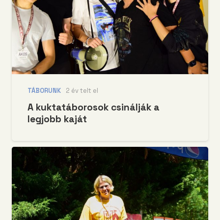
TÁBORUNK
2 év telt el
A kuktatáborosok csinálják a
legjobb kaját