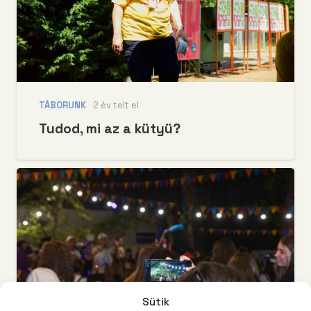
TÁBORUNK
2 év telt el
Tudod, mi az a kütyü?
Sütik