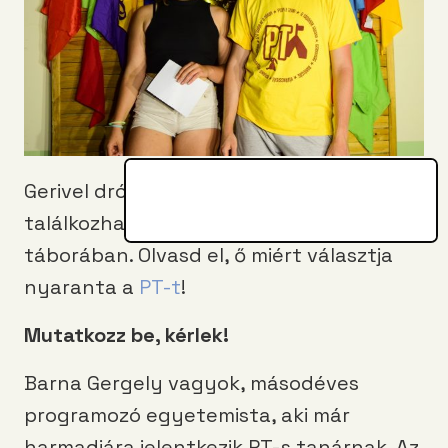
Gerivel dróntáboros tanárként
találkozhatsz a PEOPLE TEAM nyári
táborában. Olvasd el, ő miért választja
nyaranta a
PT-t
!
Mutatkozz be, kérlek!
Barna Gergely vagyok, másodéves
programozó egyetemista, aki már
harmadjára jelentkezik PT-s tanárnak. Az