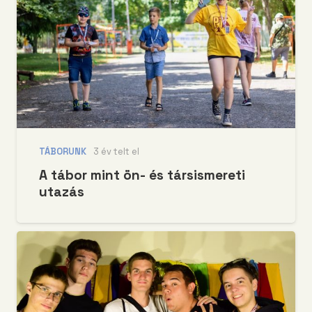
TÁBORUNK
3 év telt el
A tábor mint ön- és társismereti
utazás