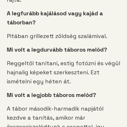
A legfurább kajálásod vagy kajád a
táborban?
Pitában grillezett zöldség szalámival.
Mi volt a legdurvább táboros melód?
Reggeltől tanítani, estig fotózni és végül
hajnalig képeket szerkeszteni. Ezt
ismételni egy héten át.
Mi volt a legjobb táboros melód?
A tábor második-harmadik napjától
kezdve a tanítás, amikor már
összecsiszolódtunk a csapattal, így