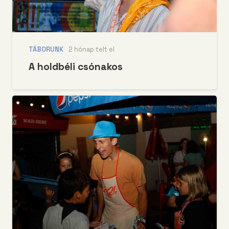
TÁBORUNK
2 hónap telt el
A holdbéli csónakos