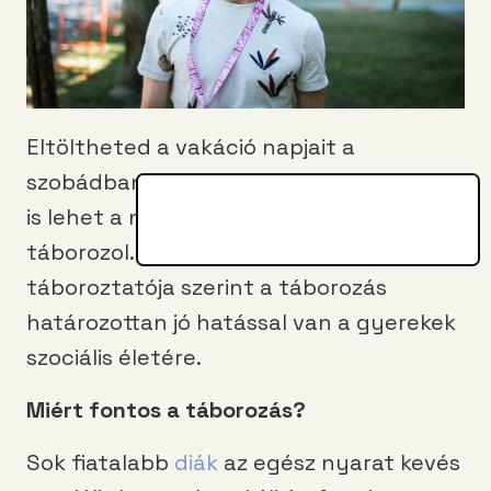
Eltöltheted a vakáció napjait a
szobádban, de ennél sokkal izgalmasabb
is lehet a nyári szünet. Például akkor, ha
táborozol. Zsolti, a
PEOPLE TEAM
egyik
táboroztatója szerint a táborozás
határozottan jó hatással van a gyerekek
szociális életére.
Miért fontos a táborozás?
Sok fiatalabb
diák
az egész nyarat kevés