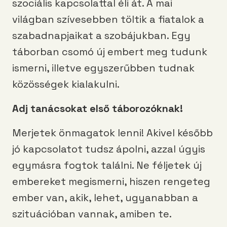
szociális kapcsolattal éli át. A mai
világban szívesebben töltik a fiatalok a
szabadnapjaikat a szobájukban. Egy
táborban csomó új embert meg tudunk
ismerni, illetve egyszerűbben tudnak
közösségek kialakulni.
Adj tanácsokat első táborozóknak!
Merjetek önmagatok lenni! Akivel később
jó kapcsolatot tudsz ápolni, azzal úgyis
egymásra fogtok találni. Ne féljetek új
embereket megismerni, hiszen rengeteg
ember van, akik, lehet, ugyanabban a
szituációban vannak, amiben te.