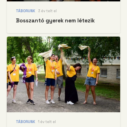
TÁBORUNK
3 év telt el
Bosszantó gyerek nem létezik
TÁBORUNK
1 év telt el