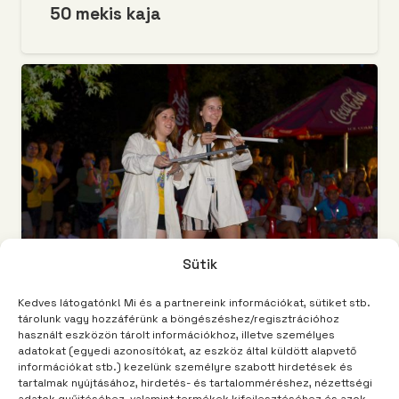
50 mekis kaja
Sütik
Kedves látogatónk! Mi és a partnereink információkat, sütiket stb.
tárolunk vagy hozzáférünk a böngészéshez/regisztrációhoz
TÁBORUNK
3 év telt el
használt eszközön tárolt információkhoz, illetve személyes
adatokat (egyedi azonosítókat, az eszköz által küldött alapvető
Inkább a gyerek telefonáljon, mint a
információkat stb.) kezelünk személyre szabott hirdetések és
szülő
tartalmak nyújtásához, hirdetés- és tartalomméréshez, nézettségi