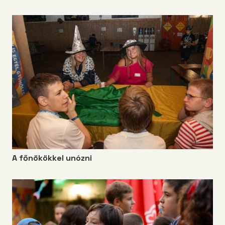
A főnökökkel unózni