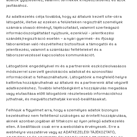
adatok gyűjtéséhez, valamint termékek kifejlesztéséhez és azok
javításához.
Az adatkezelés célja továbbá, hogy az általunk kezelt site-okra
látogatók, illetve az ezeken a felületeken regisztrált személyek
számára olvasói élményt, tájékoztatást, valamint szerteágazó
információszolgáltatást nyújtsunk, ezenkívül – jelentkezési
szándék/regisztráció esetén – a nyári gyermek- és ifjúsági
táborainkban való részvételhez biztosítsuk a támogatói és a
jelentkezési, valamint a számlázási feltételeket és a
táborszervezéssel kapcsolatos kommunikációt.
Látogatóink engedélyével mi és a partnereink eszközleolvasásos
módszerrel szerzett geolokációs adatokat és azonosítási
információkat is felhasználhatunk. Látogatóink a megfelelő helyre
kattintva hozzájárulhatnak az általunk és a partnereink által végzett
adatkezeléshez. További lehetőségként a hozzájárulás megadása
vagy elutasítása előtt látogatóink részletesebb információkhoz
juthatnak, és megváltoztathatják kereső-beállításaikat.
TÁBORUNK
3 év telt el
Felhívjuk a figyelmet arra, hogy a személyes adatok bizonyos
Divatbemutató talált tárgyakból
kezeléséhez nem feltétlenül szükséges az érintett hozzájárulása,
akinek azonban jogában áll tiltakozni az ilyen jellegű adatkezelés
ellen. A beállítások csak erre a weboldalra érvényesek. Erre a
webhelyre visszatérve vagy az ADATKEZELÉSI TÁJÉKOZTATÓ,