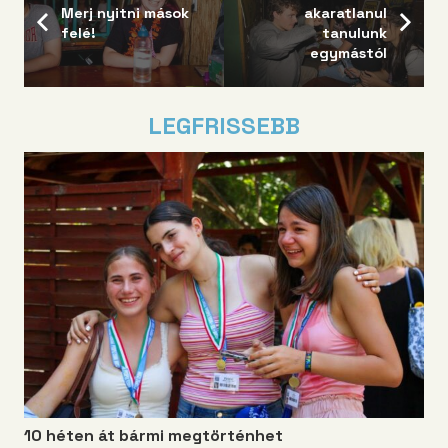
Merj nyitni mások
akaratlanul
felé!
tanulunk
egymástól
LEGFRISSEBB
10 héten át bármi megtörténhet