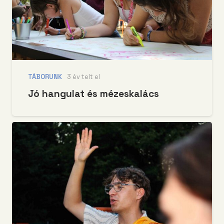
TÁBORUNK
3 év telt el
Jó hangulat és mézeskalács