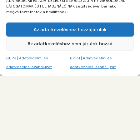
ADATVÉDELMI ÉS ADATKEZELÉSI SZABÁLYZAT A PT-WEBOLDALAK
LÁTOGATÓINAK ÉS FELHASZNÁLÓINAK segítségével bármikor
megváltoztathatók a beállítások.
Az adatkezeléshez hozzájárulok
Az adatkezeléshez nem járulok hozzá
GDPR | Adatvédelmi és
GDPR | Adatvédelmi és
adatkezelési szabályzat
adatkezelési szabályzat