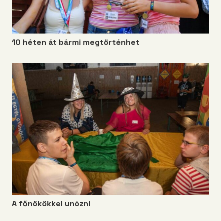
10 héten át bármi megtörténhet
A főnökökkel unózni