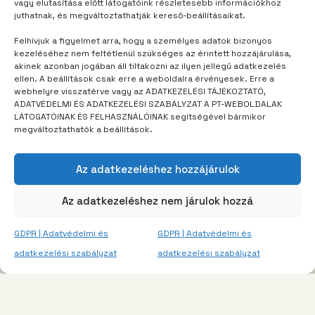
vagy elutasítása előtt látogatóink részletesebb információkhoz
TÁBORUNK
3 év telt el
juthatnak, és megváltoztathatják kereső-beállításaikat.
A táborozás összehozza az
Felhívjuk a figyelmet arra, hogy a személyes adatok bizonyos
embereket
kezeléséhez nem feltétlenül szükséges az érintett hozzájárulása,
akinek azonban jogában áll tiltakozni az ilyen jellegű adatkezelés
ellen. A beállítások csak erre a weboldalra érvényesek. Erre a
webhelyre visszatérve vagy az ADATKEZELÉSI TÁJÉKOZTATÓ,
ADATVÉDELMI ÉS ADATKEZELÉSI SZABÁLYZAT A PT-WEBOLDALAK
LÁTOGATÓINAK ÉS FELHASZNÁLÓINAK segítségével bármikor
megváltoztathatók a beállítások.
Az adatkezeléshez hozzájárulok
Az adatkezeléshez nem járulok hozzá
GDPR | Adatvédelmi és
GDPR | Adatvédelmi és
adatkezelési szabályzat
adatkezelési szabályzat