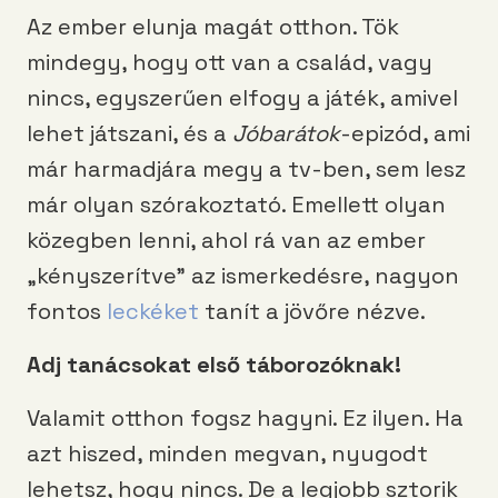
Az ember elunja magát otthon. Tök
mindegy, hogy ott van a család, vagy
nincs, egyszerűen elfogy a játék, amivel
lehet játszani, és a
Jóbarátok
-epizód, ami
már harmadjára megy a tv-ben, sem lesz
már olyan szórakoztató. Emellett olyan
közegben lenni, ahol rá van az ember
„kényszerítve” az ismerkedésre, nagyon
fontos
leckéket
tanít a jövőre nézve.
Adj tanácsokat első táborozóknak!
Valamit otthon fogsz hagyni. Ez ilyen. Ha
azt hiszed, minden megvan, nyugodt
lehetsz, hogy nincs. De a legjobb sztorik