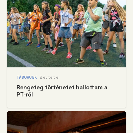
TÁBORUNK
2 év telt el
Rengeteg történetet hallottam a
PT-ről