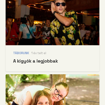
TÁBORUNK
1 év telt el
A kígyók a legjobbak