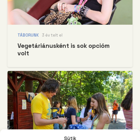
TÁBORUNK
3 év telt el
Vegetáriánusként is sok opcióm
volt
Sütik