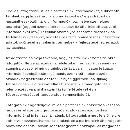
Kedves látogatónk! Mi és a partnereink információkat, sütiket stb.
tárolunk vagy hozzáférünk a böngészéshez/regisztrációhoz
használt eszközön tárolt információkhoz, illetve személyes
TÁBORUNK
2 hónap telt el
adatokat (egyedi azonosítókat, az eszköz által küldött alapvető
Ez a legkirályabb hely nyáron
információkat stb.) kezelünk személyre szabott hirdetések és
tartalmak nyújtásához, hirdetés- és tartalomméréshez, nézettségi
adatok gyűjtéséhez, valamint termékek kifejlesztéséhez és azok
javításához.
Az adatkezelés célja továbbá, hogy az általunk kezelt site-okra
látogatók, illetve az ezeken a felületeken regisztrált személyek
számára olvasói élményt, tájékoztatást, valamint szerteágazó
információszolgáltatást nyújtsunk, ezenkívül – jelentkezési
szándék/regisztráció esetén – a nyári gyermek- és ifjúsági
táborainkban való részvételhez biztosítsuk a támogatói és a
jelentkezési, valamint a számlázási feltételeket és a
táborszervezéssel kapcsolatos kommunikációt.
Látogatóink engedélyével mi és a partnereink eszközleolvasásos
módszerrel szerzett geolokációs adatokat és azonosítási
információkat is felhasználhatunk. Látogatóink a megfelelő helyre
kattintva hozzájárulhatnak az általunk és a partnereink által végzett
adatkezeléshez. További lehetőségként a hozzájárulás megadása