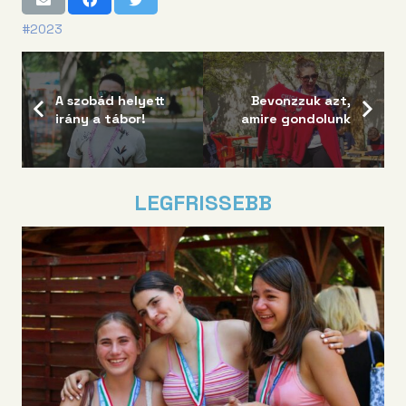
#2023
A szobád helyett
Bevonzzuk azt,
irány a tábor!
amire gondolunk
LEGFRISSEBB