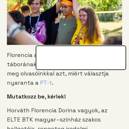
Florencia a PEOPLE TEAM nyári
táborának egyik tanára. Ezúttal ő osztja
meg olvasóinkkal azt, miért választja
nyaranta a
PT-t
.
Mutatkozz be, kérlek!
Horváth Florencia Dorina vagyok, az
ELTE BTK magyar–színház szakos
hallgatója, rengeteg irodalmi