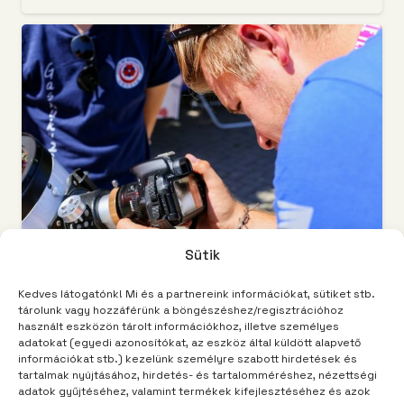
Sütik
Kedves látogatónk! Mi és a partnereink információkat, sütiket stb.
TÁBORUNK
3 év telt el
tárolunk vagy hozzáférünk a böngészéshez/regisztrációhoz
Sok szép fotót várok a tábortól
használt eszközön tárolt információkhoz, illetve személyes
adatokat (egyedi azonosítókat, az eszköz által küldött alapvető
információkat stb.) kezelünk személyre szabott hirdetések és
tartalmak nyújtásához, hirdetés- és tartalomméréshez, nézettségi
adatok gyűjtéséhez, valamint termékek kifejlesztéséhez és azok