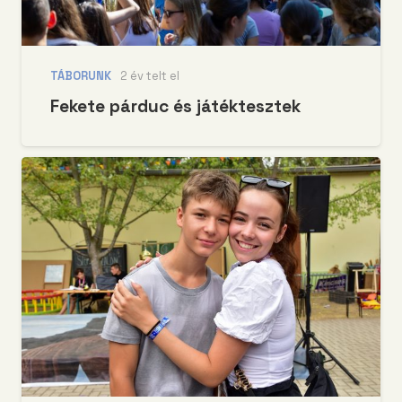
TÁBORUNK
2 év telt el
Fekete párduc és játéktesztek