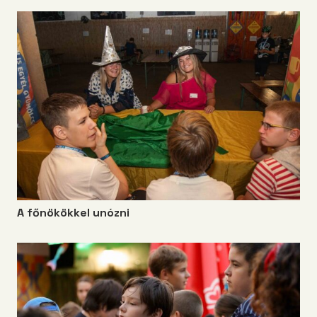
A főnökökkel unózni