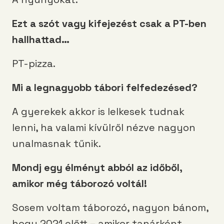
Ezt a szót vagy kifejezést csak a PT-ben
hallhattad…
PT-pizza.
Mi a legnagyobb tábori felfedezésed?
A gyerekek akkor is lelkesek tudnak
lenni, ha valami kívülről nézve nagyon
unalmasnak tűnik.
Mondj egy élményt abból az időből,
amikor még táborozó voltál!
Sosem voltam táborozó, nagyon bánom,
hogy 2021 előtt – amikor tanárként