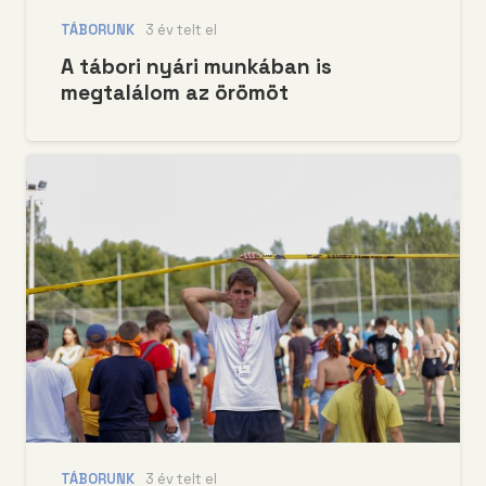
TÁBORUNK
3 év telt el
A tábori nyári munkában is
megtalálom az örömöt
TÁBORUNK
3 év telt el