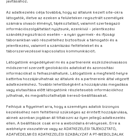
javításához.
Az adatkezelés célja továbbá, hogy az általunk kezelt site-okra
látogatók, illetve az ezeken a felületeken regisztrált személyek
számára olvasói élményt, tájékoztatást, valamint szerteágazó
információszolgáltatást nyújtsunk, ezenkívül – jelentkezési
szándék/regisztráció esetén – a nyári gyermek- és ifjúsági
táborainkban való részvételhez biztosítsuk a támogatói és a
jelentkezési, valamint a számlázási feltételeket és a
táborszervezéssel kapcsolatos kommunikációt.
Látogatóink engedélyével mi és a partnereink eszközleolvasásos
módszerrel szerzett geolokációs adatokat és azonosítási
információkat is felhasználhatunk. Látogatóink a megfelelő helyre
kattintva hozzájárulhatnak az általunk és a partnereink által végzett
TÁBORUNK
3 év telt el
adatkezeléshez. További lehetőségként a hozzájárulás megadása
vagy elutasítása előtt látogatóink részletesebb információkhoz
A PT egy hatalmas buborék
juthatnak, és megváltoztathatják kereső-beállításaikat.
Felhívjuk a figyelmet arra, hogy a személyes adatok bizonyos
kezeléséhez nem feltétlenül szükséges az érintett hozzájárulása,
akinek azonban jogában áll tiltakozni az ilyen jellegű adatkezelés
ellen. A beállítások csak erre a weboldalra érvényesek. Erre a
webhelyre visszatérve vagy az ADATKEZELÉSI TÁJÉKOZTATÓ,
ADATVÉDELMI ÉS ADATKEZELÉSI SZABÁLYZAT A PT-WEBOLDALAK