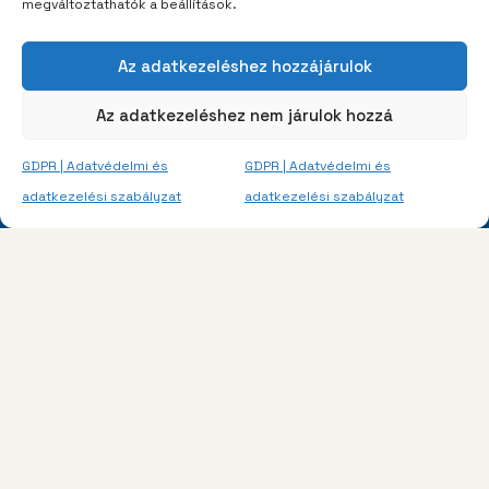
megváltoztathatók a beállítások.
Az adatkezeléshez hozzájárulok
Az adatkezeléshez nem járulok hozzá
GDPR | Adatvédelmi és
GDPR | Adatvédelmi és
Gyerektáborok.com
adatkezelési szabályzat
adatkezelési szabályzat
Navigáció
Traccs
Táborom
Táborunk