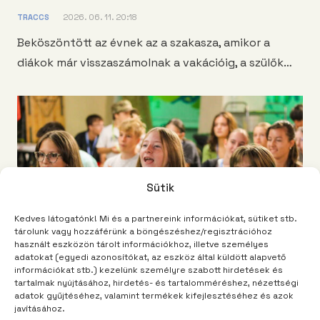
TRACCS
2026. 06. 11. 20:18
Beköszöntött az évnek az a szakasza, amikor a
diákok már visszaszámolnak a vakációig, a szülők…
Sütik
Kedves látogatónk! Mi és a partnereink információkat, sütiket stb.
tárolunk vagy hozzáférünk a böngészéshez/regisztrációhoz
használt eszközön tárolt információkhoz, illetve személyes
adatokat (egyedi azonosítókat, az eszköz által küldött alapvető
információkat stb.) kezelünk személyre szabott hirdetések és
tartalmak nyújtásához, hirdetés- és tartalomméréshez, nézettségi
adatok gyűjtéséhez, valamint termékek kifejlesztéséhez és azok
Kedvezményes táborozás, iskolák,
javításához.