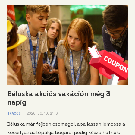
Béluska akciós vakáción még 3
napig
TRACCS
2026. 06. 16. 21:13
Béluska már fejben csomagol, apa lassan lemossa a
kocsit, az autópálya bogarai pedig készülhetnek: