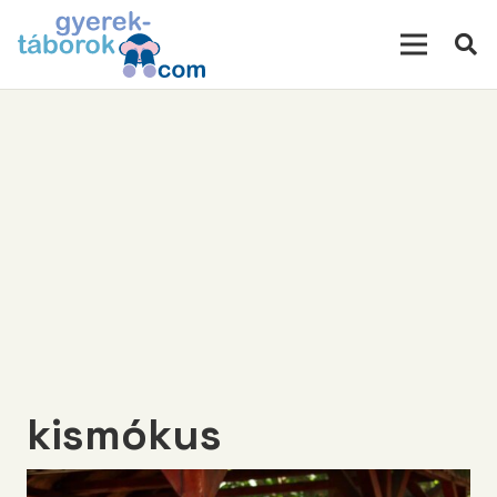
modal-check
kismókus