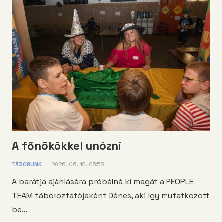
A főnökökkel unózni
TÁBORUNK
2026. 06. 18. 05:56
A barátja ajánlására próbálná ki magát a PEOPLE
TEAM táboroztatójaként Dénes, aki így mutatkozott
be…