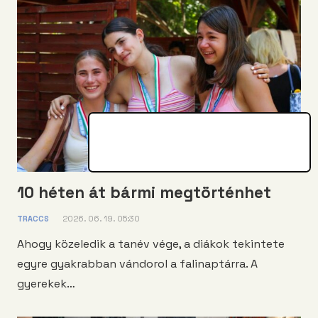
10 héten át bármi megtörténhet
TRACCS
2026. 06. 19. 05:30
Ahogy közeledik a tanév vége, a diákok tekintete
egyre gyakrabban vándorol a falinaptárra. A
gyerekek…