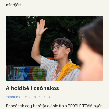
mindjárt…
A holdbéli csónakos
TÁBORUNK
2026. 06. 16. 08:38
Bencének egy barátja ajánlotta a PEOPLE TEAM nyári