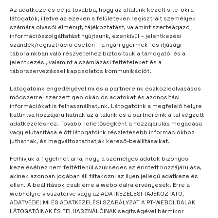
figyelem!
Az adatkezelés célja továbbá, hogy az általunk kezelt site-okra
látogatók, illetve az ezeken a felületeken regisztrált személyek
TRACCS
2026. 06. 10. 18:07
számára olvasói élményt, tájékoztatást, valamint szerteágazó
információszolgáltatást nyújtsunk, ezenkívül – jelentkezési
Hiszünk abban, hogy a nyári tábor több mint
szándék/regisztráció esetén – a nyári gyermek- és ifjúsági
vakáció: olyan közösségi tér, ahol új barátságok…
táborainkban való részvételhez biztosítsuk a támogatói és a
jelentkezési, valamint a számlázási feltételeket és a
táborszervezéssel kapcsolatos kommunikációt.
Még több
Látogatóink engedélyével mi és a partnereink eszközleolvasásos
módszerrel szerzett geolokációs adatokat és azonosítási
információkat is felhasználhatunk. Látogatóink a megfelelő helyre
kattintva hozzájárulhatnak az általunk és a partnereink által végzett
adatkezeléshez. További lehetőségként a hozzájárulás megadása
vagy elutasítása előtt látogatóink részletesebb információkhoz
juthatnak, és megváltoztathatják kereső-beállításaikat.
Felhívjuk a figyelmet arra, hogy a személyes adatok bizonyos
kezeléséhez nem feltétlenül szükséges az érintett hozzájárulása,
akinek azonban jogában áll tiltakozni az ilyen jellegű adatkezelés
ellen. A beállítások csak erre a weboldalra érvényesek. Erre a
webhelyre visszatérve vagy az ADATKEZELÉSI TÁJÉKOZTATÓ,
ADATVÉDELMI ÉS ADATKEZELÉSI SZABÁLYZAT A PT-WEBOLDALAK
LÁTOGATÓINAK ÉS FELHASZNÁLÓINAK segítségével bármikor