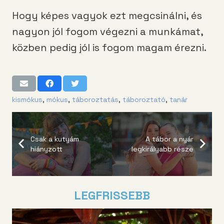
Hogy képes vagyok ezt megcsinálni, és
nagyon jól fogom végezni a munkámat,
közben pedig jól is fogom magam érezni.
kismókus
,
mókus
,
táboroztatás
,
táboroztató
,
tanár
Csak a kutyám
A tábor a nyár
hiányzott
legkirályabb része
LEGFRISSEBB