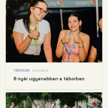
TÁBORUNK
2 év telt el
8 nyár ugyanabban a táborban