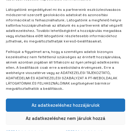
Látogatóink engedélyével mi és a partnereink eszközleolvasásos
módszerrel szerzett geolokációs adatokat és azonosítási
információkat is felhasználhatunk. Látogatóink a megfelelő helyre
kattintva hozzájárulhatnak az általunk és a partnereink által végzett
adatkezeléshez. További lehetőségként a hozzájárulás megadása
TÁBORUNK
3 év telt el
vagy elutasítása előtt látogatóink részletesebb információkhoz
juthatnak, és megváltoztathatják kereső-beállításaikat.
A tábor mint ön- és társismereti
utazás
Felhívjuk a figyelmet arra, hogy a személyes adatok bizonyos
kezeléséhez nem feltétlenül szükséges az érintett hozzájárulása,
akinek azonban jogában áll tiltakozni az ilyen jellegű adatkezelés
ellen. A beállítások csak erre a weboldalra érvényesek. Erre a
webhelyre visszatérve vagy az ADATKEZELÉSI TÁJÉKOZTATÓ,
ADATVÉDELMI ÉS ADATKEZELÉSI SZABÁLYZAT A PT-WEBOLDALAK
LÁTOGATÓINAK ÉS FELHASZNÁLÓINAK segítségével bármikor
megváltoztathatók a beállítások.
Az adatkezeléshez hozzájárulok
Az adatkezeléshez nem járulok hozzá