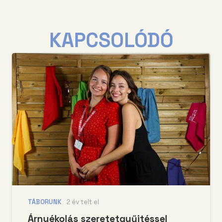
KAPCSOLÓDÓ
TÁBORUNK
2 év telt el
Árnyékolás szeretetgyűjtéssel