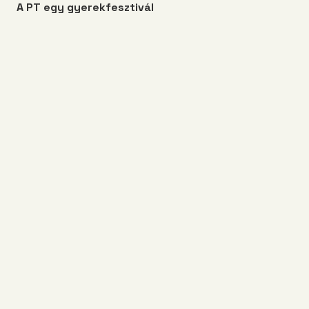
A PT egy gyerekfesztivál