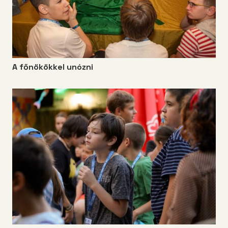
A főnökökkel unózni