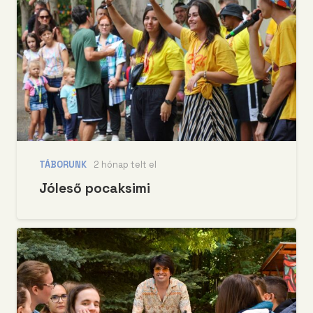
TÁBORUNK
2 hónap telt el
Jóleső pocaksimi