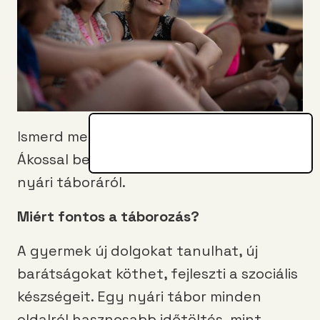
Ismerd meg a PT táboroztatóit! Ezúttal
Ákossal beszélgettünk a
PEOPLE TEAM
nyári táboráról.
Miért fontos a táborozás?
A gyermek új dolgokat tanulhat, új
barátságokat köthet, fejleszti a szociális
készségeit. Egy nyári tábor minden
oldalról hasznosabb időtöltés, mint