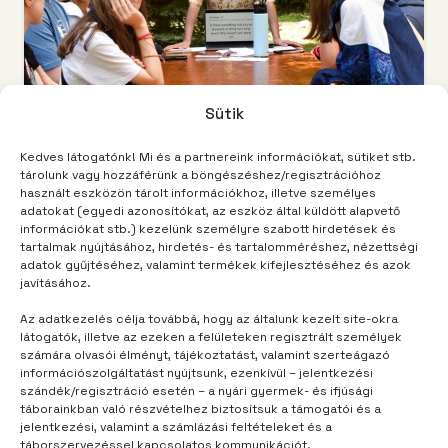
Sütik
Kedves látogatónk! Mi és a partnereink információkat, sütiket stb.
tárolunk vagy hozzáférünk a böngészéshez/regisztrációhoz
TÁBORUNK
2 év telt el
használt eszközön tárolt információkhoz, illetve személyes
Segítség, elszabadult egy gyík!
adatokat (egyedi azonosítókat, az eszköz által küldött alapvető
információkat stb.) kezelünk személyre szabott hirdetések és
tartalmak nyújtásához, hirdetés- és tartalomméréshez, nézettségi
adatok gyűjtéséhez, valamint termékek kifejlesztéséhez és azok
javításához.
Az adatkezelés célja továbbá, hogy az általunk kezelt site-okra
látogatók, illetve az ezeken a felületeken regisztrált személyek
számára olvasói élményt, tájékoztatást, valamint szerteágazó
információszolgáltatást nyújtsunk, ezenkívül – jelentkezési
szándék/regisztráció esetén – a nyári gyermek- és ifjúsági
táborainkban való részvételhez biztosítsuk a támogatói és a
jelentkezési, valamint a számlázási feltételeket és a
táborszervezéssel kapcsolatos kommunikációt.