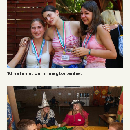
10 héten át bármi megtörténhet