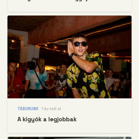
TÁBORUNK
1 év telt el
A kígyók a legjobbak