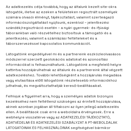
Az adatkezelés célja továbbá, hogy az általunk kezelt site-okra
látogatók, illetve az ezeken a felületeken regisztrált személyek
számára olvasói élményt, tájékoztatást, valamint szerteágazó
információszolgáltatást nyújtsunk, ezenkívül – jelentkezési
szándék/regisztráció esetén – a nyári gyermek- és ifjúsági
táborainkban való részvételhez biztosítsuk a támogatói és a
jelentkezési, valamint a számlázási feltételeket és a
táborszervezéssel kapcsolatos kommunikációt.
Látogatóink engedélyével mi és a partnereink eszközleolvasásos
módszerrel szerzett geolokációs adatokat és azonosítási
információkat is felhasználhatunk. Látogatóink a megfelelő helyre
kattintva hozzájárulhatnak az általunk és a partnereink által végzett
adatkezeléshez. További lehetőségként a hozzájárulás megadása
vagy elutasítása előtt látogatóink részletesebb információkhoz
TÁBORUNK
3 év telt el
juthatnak, és megváltoztathatják kereső-beállításaikat.
Szívketchup a pizzán
Felhívjuk a figyelmet arra, hogy a személyes adatok bizonyos
kezeléséhez nem feltétlenül szükséges az érintett hozzájárulása,
akinek azonban jogában áll tiltakozni az ilyen jellegű adatkezelés
ellen. A beállítások csak erre a weboldalra érvényesek. Erre a
webhelyre visszatérve vagy az ADATKEZELÉSI TÁJÉKOZTATÓ,
ADATVÉDELMI ÉS ADATKEZELÉSI SZABÁLYZAT A PT-WEBOLDALAK
LÁTOGATÓINAK ÉS FELHASZNÁLÓINAK segítségével bármikor