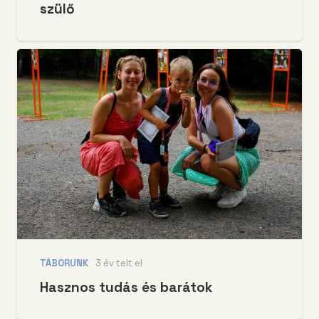
szülő
TÁBORUNK
3 év telt el
Hasznos tudás és barátok