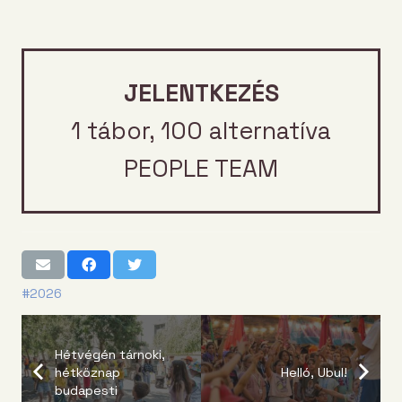
JELENTKEZÉS
1 tábor, 100 alternatíva
PEOPLE TEAM
#2026
Hétvégén tárnoki,
hétköznap
Helló, Ubul!
budapesti