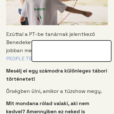
Ezúttal a PT-be tanárnak jelentkező
Benedeket kérdezgettük azért, hogy
jobban megismerjük. Természetesen a
PEOPLE TEAM
táboráról is szó esett.
Mesélj el egy számodra különleges tábori
történetet!
Őrségben ülni, amikor a tűzshow megy.
Mit mondana rólad valaki, aki nem
kedvel? Amennyiben ez neked is