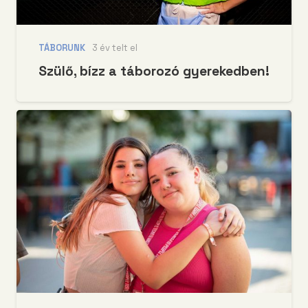
TÁBORUNK
3 év telt el
Szülő, bízz a táborozó gyerekedben!