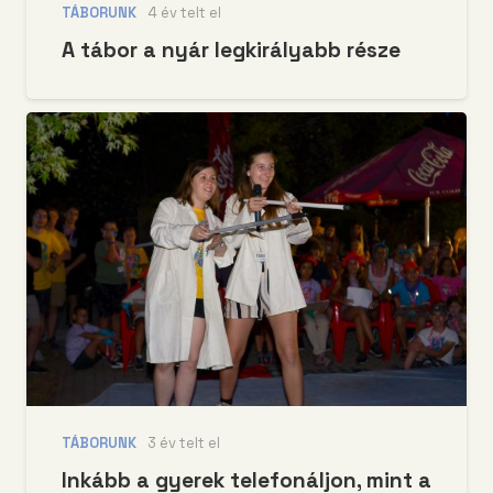
TÁBORUNK
4 év telt el
A tábor a nyár legkirályabb része
TÁBORUNK
3 év telt el
Inkább a gyerek telefonáljon, mint a