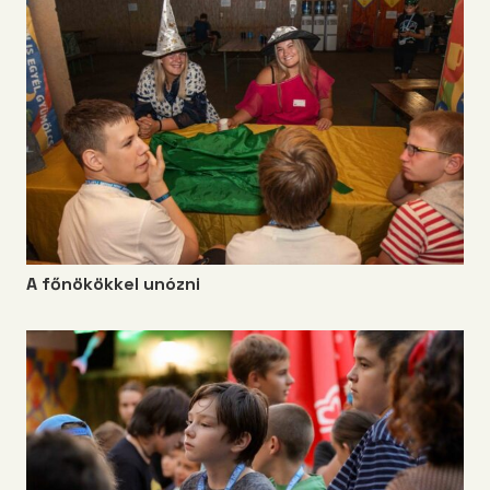
A főnökökkel unózni