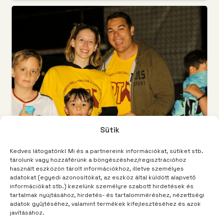
Sütik
Kedves látogatónk! Mi és a partnereink információkat, sütiket stb.
TÁBORUNK
2 év telt el
tárolunk vagy hozzáférünk a böngészéshez/regisztrációhoz
A megfizethetetlen
használt eszközön tárolt információkhoz, illetve személyes
adatokat (egyedi azonosítókat, az eszköz által küldött alapvető
fluxuskondenzátor
információkat stb.) kezelünk személyre szabott hirdetések és
tartalmak nyújtásához, hirdetés- és tartalomméréshez, nézettségi
adatok gyűjtéséhez, valamint termékek kifejlesztéséhez és azok
javításához.