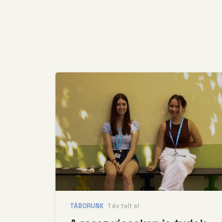
TÁBORUNK
1 év telt el