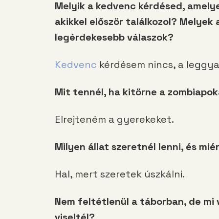
Melyik a kedvenc kérdésed, amelye
akikkel először találkozol? Melyek 
legérdekesebb válaszok?
Kedvenc
kérdésem nincs, a leggya
Mit tennél, ha kitörne a zombiapoka
Elrejteném a gyerekeket.
Milyen állat szeretnél lenni, és mié
Hal, mert szeretek úszkálni.
Nem feltétlenül a táborban, de mi v
viseltél?