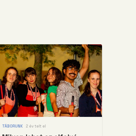
TÁBORUNK
2 év telt el