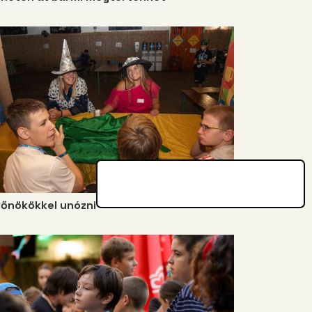
főnökökkel unózni