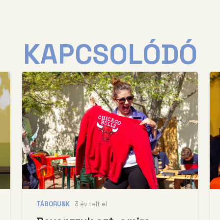
KAPCSOLÓDÓ
TÁBORUNK
3 év telt el