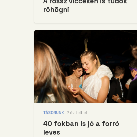
A rossz vicceken is tudok
röhögni
TÁBORUNK
2 év telt el
40 fokban is jó a forró
leves