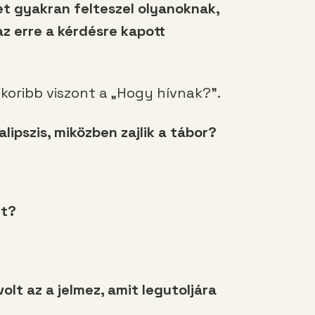
t gyakran felteszel olyanoknak,
az erre a kérdésre kapott
koribb viszont a „Hogy hívnak?”.
lipszis, miközben zajlik a tábor?
rt?
olt az a jelmez, amit legutoljára