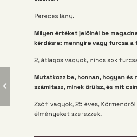
Pereces lány.
Milyen értéket jelölnél be magadna
kérdésre: mennyire vagy furcsa a
2, átlagos vagyok, nincs sok furcs
Mutatkozz be, honnan, hogyan és m
számítasz, minek örülsz, és mit csi
Zsófi vagyok, 25 éves, Körmendről
élményeket szerezzek.