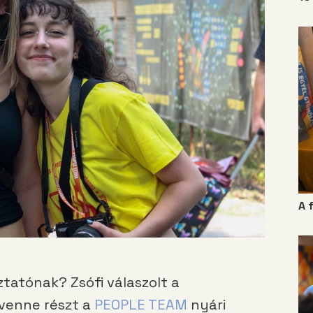
A 
ztatónak? Zsófi válaszolt a
 venne részt a
PEOPLE TEAM
nyári