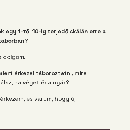
k egy 1-től 10-ig terjedő skálán erre a
 táborban?
a dolgom.
iért érkezel táboroztatni, mire
nálsz, ha véget ér a nyár?
 érkezem, és várom, hogy új