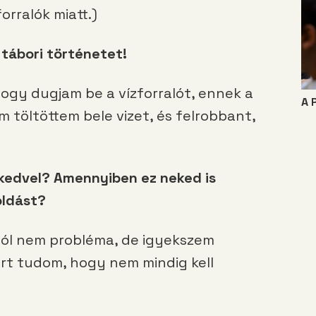
rralók miatt.)
 tábori történetet!
ogy dugjam be a vízforralót, ennek a
A 
m töltöttem bele vizet, és felrobbant,
 kedvel? Amennyiben ez neked is
oldást?
ól nem probléma, de igyekszem
ert tudom, hogy nem mindig kell