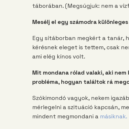
táborában. (Megsúgjuk: nem a vízfo
Mesélj el egy számodra különleges
Egy sítáborban megkért a tanár, h
kérésnek eleget is tettem, csak ne
ami elég kínos volt.
Mit mondana rólad valaki, aki nem
probléma, hogyan találtok rá meg
Szókimondó vagyok, nekem igazáb
mérlegelni a szituáció kapcsán, m
mindent megmondani a
másiknak.