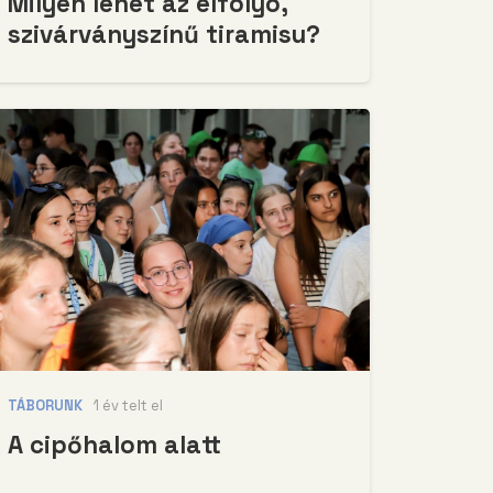
Milyen lehet az elfolyó,
szivárványszínű tiramisu?
TÁBORUNK
1 év telt el
A cipőhalom alatt