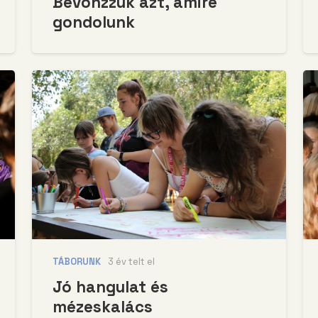
Bevonzzuk azt, amire
gondolunk
TÁBORUNK
3 év telt el
Jó hangulat és
mézeskalács