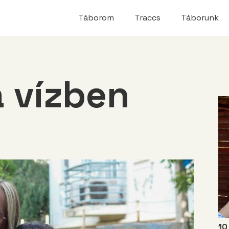
modal-check
Táborom
Traccs
Táborunk
a vízben
10